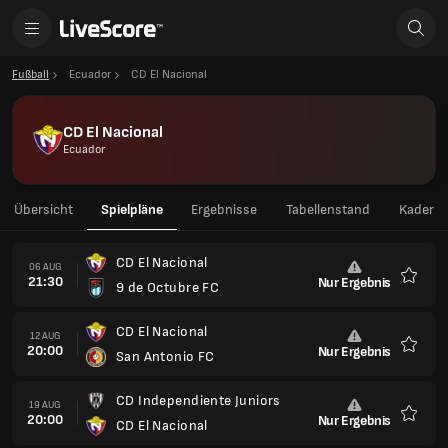
Fußball
Ecuador
CD El Nacional
CD El Nacional
Ecuador
Übersicht
Spielpläne
Ergebnisse
Tabellenstand
Kader
CD El Nacional
06 AUG
21:30
Nur Ergebnis
9 de Octubre FC
Favori
CD El Nacional
12 AUG
20:00
Nur Ergebnis
San Antonio FC
Favori
CD Independiente Juniors
19 AUG
20:00
Nur Ergebnis
CD El Nacional
Favori