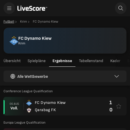
Fußball
Krim
FC Dynamo Kiew
FC Dynamo Kiew
Krim
Übersicht
Spielpläne
Ergebnisse
Tabellenstand
Kader
S
Alle Wettbewerbe
Conference League Qualification
1
FC Dynamo Kiew
06 AUG
Voll.
0
Qarabag FK
Europa League Qualification