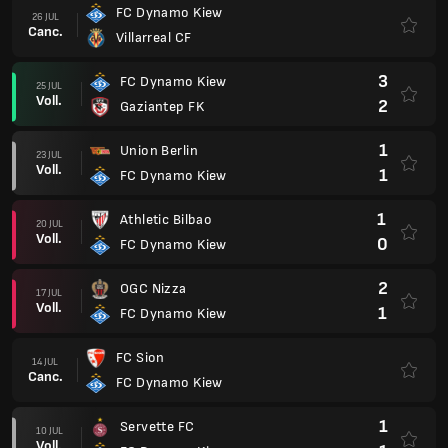
FC Dynamo Kiew
26 JUL
Canc.
Villarreal CF
3
FC Dynamo Kiew
25 JUL
Voll.
2
Gaziantep FK
1
Union Berlin
23 JUL
Voll.
1
FC Dynamo Kiew
1
Athletic Bilbao
20 JUL
Voll.
0
FC Dynamo Kiew
2
OGC Nizza
17 JUL
Voll.
1
FC Dynamo Kiew
FC Sion
14 JUL
Canc.
FC Dynamo Kiew
1
Servette FC
10 JUL
Voll.