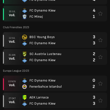
4
FC Dynamo Kiew
30 JUL
Voll.
1
FC Minaj
Club Friendlies 2023
3
BSC Young Boys
12 JUL
Voll.
3
FC Dynamo Kiew
2
SC Austria Lustenau
31 JAN
Voll.
2
FC Dynamo Kiew
Europa League 22/23
0
FC Dynamo Kiew
03 NOV
Voll.
2
Fenerbahce Istanbul
3
AEK Larnaca
27 OKT
Voll.
3
FC Dynamo Kiew