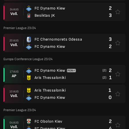
2
FC Dynamo Kiew
24 AUG
Voll.
3
Besiktas JK
Premier League 23/24
3
FC Chernomorets Odessa
20 AUG
Voll.
2
FC Dynamo Kiew
Europa Conference League 23/24
2
FC Dynamo Kiew
(2)
17 AUG
AP
1
Aris Thessaloniki
(2)
1
Aris Thessaloniki
10 AUG
Voll.
0
FC Dynamo Kiew
Premier League 23/24
2
FC Obolon Kiev
04 AUG
Voll.
4
FC Dynamo Kiew