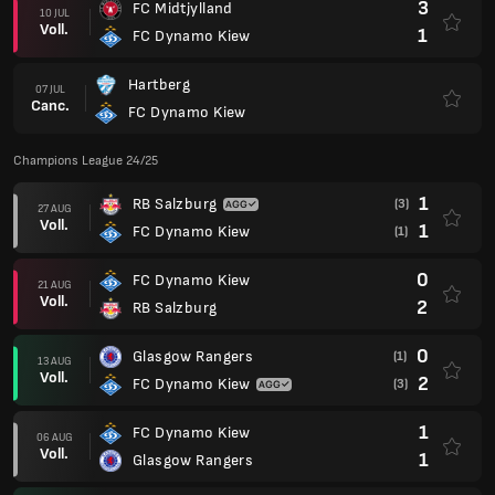
3
FC Midtjylland
10 JUL
Voll.
1
FC Dynamo Kiew
Hartberg
07 JUL
Canc.
FC Dynamo Kiew
Champions League 24/25
1
RB Salzburg
(3)
27 AUG
Voll.
1
FC Dynamo Kiew
(1)
0
FC Dynamo Kiew
21 AUG
Voll.
2
RB Salzburg
0
Glasgow Rangers
(1)
13 AUG
Voll.
2
FC Dynamo Kiew
(3)
1
FC Dynamo Kiew
06 AUG
Voll.
1
Glasgow Rangers