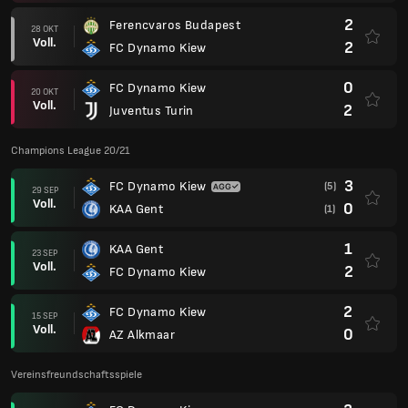
2
Ferencvaros Budapest
28 OKT
Voll.
2
FC Dynamo Kiew
0
FC Dynamo Kiew
20 OKT
Voll.
2
Juventus Turin
Champions League 20/21
3
FC Dynamo Kiew
(5)
29 SEP
Voll.
0
KAA Gent
(1)
1
KAA Gent
23 SEP
Voll.
2
FC Dynamo Kiew
2
FC Dynamo Kiew
15 SEP
Voll.
0
AZ Alkmaar
Vereinsfreundschaftsspiele