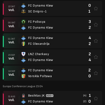
0
FC Dynamo Kiew
22 OKT
Voll.
1
SC Dnipro-1
3
FC Polissya
06 OKT
Voll.
2
FC Dynamo Kiew
4
FC Dynamo Kiew
01 OKT
Voll.
2
FC Olexandrija
2
LNZ Cherkasy
23 SEP
Voll.
4
FC Dynamo Kiew
2
FC Dynamo Kiew
18 SEP
Voll.
0
Vorskla Poltawa
Europa Conference League 23/24
1
Besiktas JK
(4)
31 AUG
Voll.
0
FC Dynamo Kiew
(2)