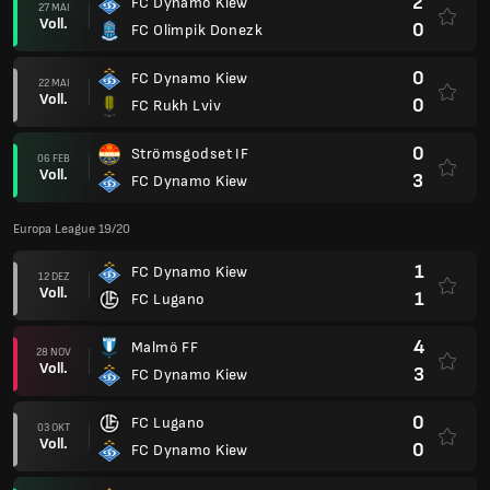
2
FC Dynamo Kiew
27 MAI
Voll.
0
FC Olimpik Donezk
0
FC Dynamo Kiew
22 MAI
Voll.
0
FC Rukh Lviv
0
Strömsgodset IF
06 FEB
Voll.
3
FC Dynamo Kiew
Europa League 19/20
1
FC Dynamo Kiew
12 DEZ
Voll.
1
FC Lugano
4
Malmö FF
28 NOV
Voll.
3
FC Dynamo Kiew
0
FC Lugano
03 OKT
Voll.
0
FC Dynamo Kiew