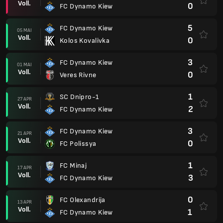
Voll.
0
FC Dynamo Kiew
5
FC Dynamo Kiew
05 MAI
Voll.
0
Kolos Kovalivka
3
FC Dynamo Kiew
01 MAI
Voll.
0
Veres Rivne
1
SC Dnipro-1
27 APR
Voll.
2
FC Dynamo Kiew
3
FC Dynamo Kiew
21 APR
Voll.
0
FC Polissya
1
FC Minaj
17 APR
Voll.
3
FC Dynamo Kiew
0
FC Olexandrija
13 APR
Voll.
1
FC Dynamo Kiew