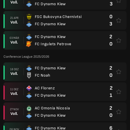
Voll.
3
FC Dynamo Kiew
0
FSC Bukovyna Chernivtsi
21 APR
Voll.
3
FC Dynamo Kiew
2
FC Dynamo Kiew
03 MÄR
Voll.
0
FC Ingulets Petrove
Conference League 2025/2026
2
FC Dynamo Kiew
18 DEZ
Voll.
0
FC Noah
2
AC Florenz
11 DEZ
Voll.
1
FC Dynamo Kiew
2
AC Omonia Nicosia
27 NOV
Voll.
0
FC Dynamo Kiew
6
FC Dynamo Kiew
06 NOV