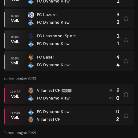
1
FC Dynamo Kiew
3
FC Luzern
07 JUL
Voll.
3
FC Dynamo Kiew
1
FC Lausanne-Sport
03 JUL
Voll.
1
FC Dynamo Kiew
4
FC Basel
01 JUL
Voll.
4
FC Dynamo Kiew
Europa League 20/21
2
Villarreal CF
(4)
18 MÄR
Voll.
0
FC Dynamo Kiew
(0)
0
FC Dynamo Kiew
11 MÄR
Voll.
2
Villarreal CF
Europa League 20/21