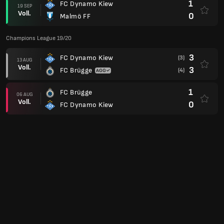
1
FC Dynamo Kiew
19 SEP
Voll.
0
Malmö FF
Champions League 19/20
3
FC Dynamo Kiew
(3)
13 AUG
Voll.
3
FC Brügge
(4)
1
FC Brügge
06 AUG
Voll.
0
FC Dynamo Kiew