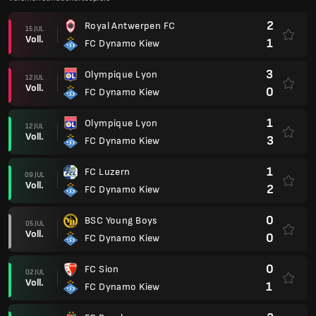
2
Royal Antwerpen FC
15 JUL
Voll.
1
FC Dynamo Kiew
3
Olympique Lyon
12 JUL
Voll.
0
FC Dynamo Kiew
1
Olympique Lyon
12 JUL
Voll.
3
FC Dynamo Kiew
1
FC Luzern
09 JUL
Voll.
2
FC Dynamo Kiew
0
BSC Young Boys
05 JUL
Voll.
0
FC Dynamo Kiew
0
FC Sion
02 JUL
Voll.
1
FC Dynamo Kiew