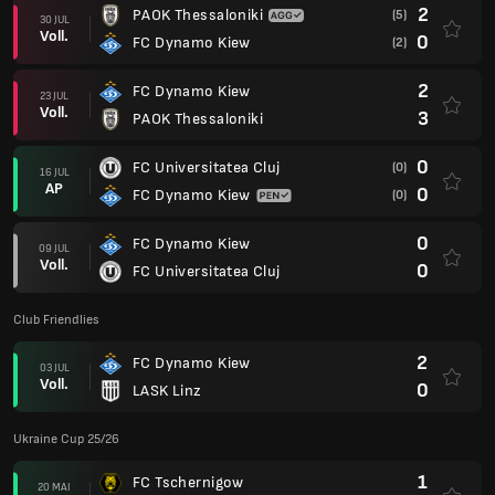
2
PAOK Thessaloniki
(5)
30 JUL
Voll.
0
FC Dynamo Kiew
(2)
2
FC Dynamo Kiew
23 JUL
Voll.
3
PAOK Thessaloniki
0
FC Universitatea Cluj
(0)
16 JUL
AP
0
FC Dynamo Kiew
(0)
0
FC Dynamo Kiew
09 JUL
Voll.
0
FC Universitatea Cluj
Club Friendlies
2
FC Dynamo Kiew
03 JUL
Voll.
0
LASK Linz
Ukraine Cup 25/26
1
FC Tschernigow
20 MAI