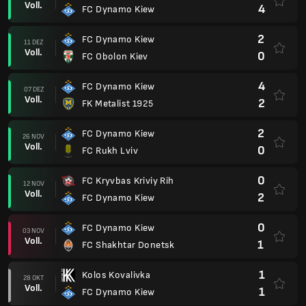
Voll.
4
FC Dynamo Kiew
2
FC Dynamo Kiew
11 DEZ
Voll.
0
FC Obolon Kiev
4
FC Dynamo Kiew
07 DEZ
Voll.
2
FK Metalist 1925
2
FC Dynamo Kiew
26 NOV
Voll.
0
FC Rukh Lviv
0
FC Kryvbas Kriviy Rih
12 NOV
Voll.
2
FC Dynamo Kiew
0
FC Dynamo Kiew
03 NOV
Voll.
1
FC Shakhtar Donetsk
1
Kolos Kovalivka
28 OKT
Voll.
1
FC Dynamo Kiew