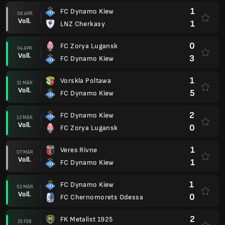
1
FC Dynamo Kiew
08 APR
Voll.
1
LNZ Cherkasy
0
FC Zorya Lugansk
04 APR
Voll.
3
FC Dynamo Kiew
1
Vorskla Poltawa
31 MÄR
Voll.
5
FC Dynamo Kiew
2
FC Dynamo Kiew
12 MÄR
Voll.
0
FC Zorya Lugansk
1
Veres Rivne
07 MÄR
Voll.
1
FC Dynamo Kiew
1
FC Dynamo Kiew
02 MÄR
Voll.
0
FC Chernomorets Odessa
2
FK Metalist 1925
25 FEB