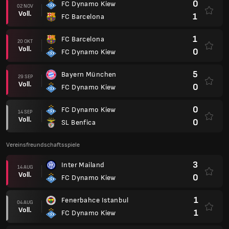
0
FC Dynamo Kiew
02 NOV
Voll.
1
FC Barcelona
1
FC Barcelona
20 OKT
Voll.
0
FC Dynamo Kiew
5
Bayern München
29 SEP
Voll.
0
FC Dynamo Kiew
0
FC Dynamo Kiew
14 SEP
Voll.
0
SL Benfica
Vereinsfreundschaftsspiele
3
Inter Mailand
14 AUG
Voll.
0
FC Dynamo Kiew
1
Fenerbahce Istanbul
04 AUG
Voll.
1
FC Dynamo Kiew