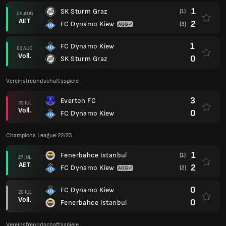
1
SK Sturm Graz
(1)
09 AUG
AET
2
FC Dynamo Kiew
(3)
1
FC Dynamo Kiew
03 AUG
Voll.
0
SK Sturm Graz
Vereinsfreundschaftsspiele
3
Everton FC
29 JUL
Voll.
0
FC Dynamo Kiew
Champions League 22/23
1
Fenerbahce Istanbul
(1)
27 JUL
AET
2
FC Dynamo Kiew
(2)
0
FC Dynamo Kiew
20 JUL
Voll.
0
Fenerbahce Istanbul
Vereinsfreundschaftsspiele