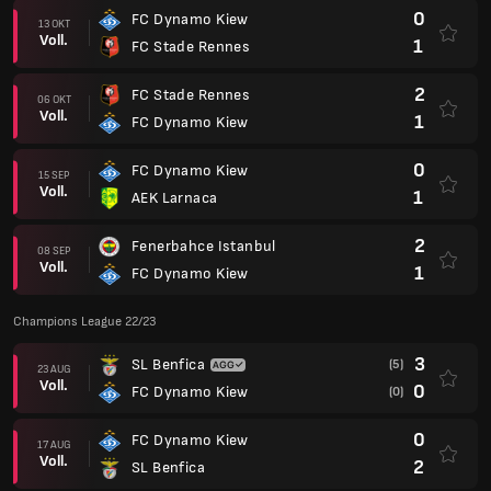
0
FC Dynamo Kiew
13 OKT
Voll.
1
FC Stade Rennes
2
FC Stade Rennes
06 OKT
Voll.
1
FC Dynamo Kiew
0
FC Dynamo Kiew
15 SEP
Voll.
1
AEK Larnaca
2
Fenerbahce Istanbul
08 SEP
Voll.
1
FC Dynamo Kiew
Champions League 22/23
3
SL Benfica
(5)
23 AUG
Voll.
0
FC Dynamo Kiew
(0)
0
FC Dynamo Kiew
17 AUG
Voll.
2
SL Benfica