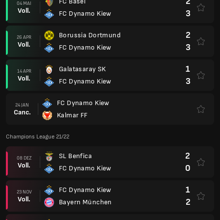
2
FC Basel
04 MAI
Voll.
3
FC Dynamo Kiew
2
Borussia Dortmund
26 APR
Voll.
3
FC Dynamo Kiew
1
Galatasaray SK
14 APR
Voll.
3
FC Dynamo Kiew
FC Dynamo Kiew
24 JAN
Canc.
Kalmar FF
Champions League 21/22
2
SL Benfica
08 DEZ
Voll.
0
FC Dynamo Kiew
1
FC Dynamo Kiew
23 NOV
Voll.
2
Bayern München