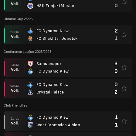
Voll.
0
HSK Zrinjski Mostar
Ukraine Cup 25/26
2
FC Dynamo Kiew
29 OKT
Voll.
1
FC Shakhtar Donetsk
Conference League 2025/2026
3
Samsunspor
23 OKT
Voll.
0
FC Dynamo Kiew
0
FC Dynamo Kiew
02 OKT
Voll.
2
Crystal Palace
Club Friendlies
1
FC Dynamo Kiew
11 JUL
Voll.
1
West Bromwich Albion