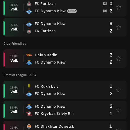
0
FK Partizan
(2)
31 JUL
Voll.
3
FC Dynamo Kiew
(9)
6
FC Dynamo Kiew
23 JUL
Voll.
2
FK Partizan
Club Friendlies
3
Union Berlin
18 JUL
Voll.
2
FC Dynamo Kiew
Premier League 23/24
1
FC Rukh Lviv
25 MAI
Voll.
2
FC Dynamo Kiew
3
FC Dynamo Kiew
18 MAI
Voll.
1
FC Kryvbas Kriviy Rih
1
FC Shakhtar Donetsk
11 MAI