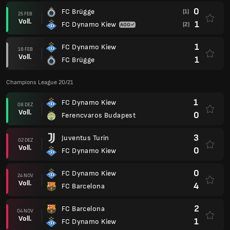
0
FC Brügge
(1)
25 FEB
Voll.
1
FC Dynamo Kiew
(2)
1
FC Dynamo Kiew
18 FEB
Voll.
1
FC Brügge
Champions League 20/21
1
FC Dynamo Kiew
08 DEZ
Voll.
0
Ferencvaros Budapest
3
Juventus Turin
02 DEZ
Voll.
0
FC Dynamo Kiew
0
FC Dynamo Kiew
24 NOV
Voll.
4
FC Barcelona
2
FC Barcelona
04 NOV
Voll.
1
FC Dynamo Kiew