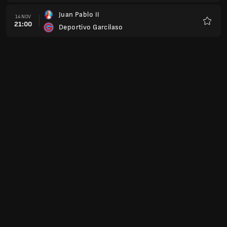
Juan Pablo II
14 NOV
21:00
Deportivo Garcilaso
Favori