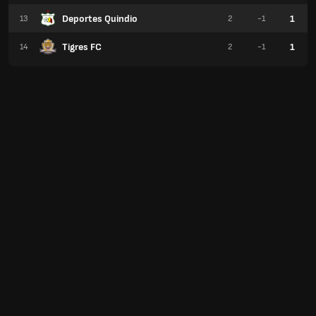
Deportes Quindio
1
13
2
-1
Tigres FC
1
14
2
-1