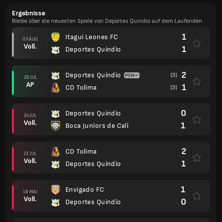
Ergebnisse
Bleibe über die neuesten Spiele von Deportes Quindio auf dem Laufenden
1
Itagui Leones FC
03 AUG
Voll.
1
Deportes Quindio
2
Deportes Quindio
(3)
28 JUL
AP
1
CD Tolima
(3)
0
Deportes Quindio
24 JUL
Voll.
1
Boca Juniors de Cali
2
CD Tolima
21 JUL
Voll.
1
Deportes Quindio
1
Envigado FC
18 MAI
Voll.
0
Deportes Quindio