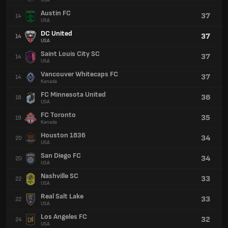
USA
Austin FC
37
14
USA
DC United
37
14
USA
Saint Louis City SC
37
14
USA
Vancouver Whitecaps FC
37
14
Kanada
FC Minnesota United
36
18
USA
FC Toronto
35
19
Kanada
Houston 1836
34
20
USA
San Diego FC
34
20
USA
Nashville SC
33
22
USA
Real Salt Lake
33
22
USA
Los Angeles FC
32
24
USA