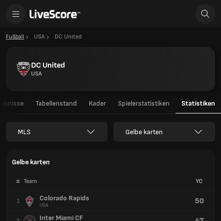
Fußball
USA
DC United
DC United
USA
gebnisse
Tabellenstand
Kader
Spielerstatistiken
Statistiken
MLS
Gelbe karten
Gelbe karten
#
Team
YC
Colorado Rapids
50
1
USA
Inter Miami CF
47
2