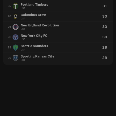
Portland Timbers
31
25
USA
Columbus Crew
30
26
USA
New England Revolution
30
26
USA
New York City FC
30
26
USA
Seattle Sounders
29
29
USA
Sporting Kansas City
29
29
USA