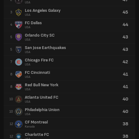
USA
Los Angeles Galaxy
45
3
USA
FC Dallas
44
4
USA
Orlando City SC
43
5
USA
San Jose Earthquakes
43
5
USA
Chicago Fire FC
42
7
USA
FC Cincinnati
41
8
USA
Red Bull New York
41
8
USA
Atlanta United FC
40
10
USA
Philadelphia Union
40
10
USA
CF Montreal
38
12
Kanada
Charlotte FC
38
12