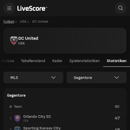
Fußball
USA
DC United
DC United
USA
gebnisse
Tabellenstand
Kader
Spielerstatistiken
Statistiken
MLS
Gegentore
Gegentore
#
Team
GC
Orlando City SC
47
1
USA
Sporting Kansas City
46
2