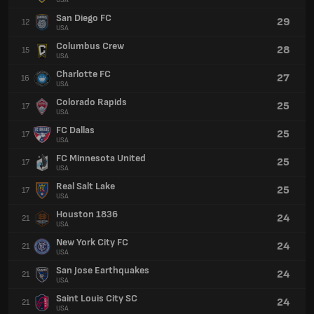
USA
San Diego FC
29
12
USA
Columbus Crew
28
15
USA
Charlotte FC
27
16
USA
Colorado Rapids
25
17
USA
FC Dallas
25
17
USA
FC Minnesota United
25
17
USA
Real Salt Lake
25
17
USA
Houston 1836
24
21
USA
New York City FC
24
21
USA
San Jose Earthquakes
24
21
USA
Saint Louis City SC
24
21
USA