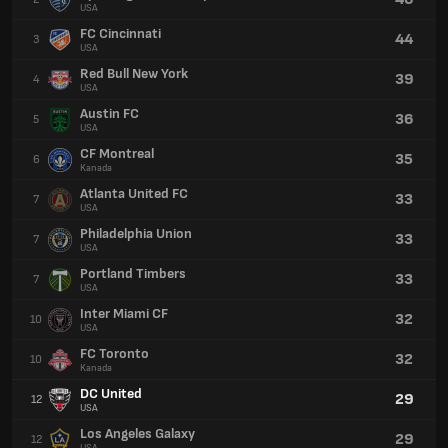
USA
FC Cincinnati
44
3
USA
Red Bull New York
39
4
USA
Austin FC
36
5
USA
CF Montreal
35
6
Kanada
Atlanta United FC
33
7
USA
Philadelphia Union
33
7
USA
Portland Timbers
33
7
USA
Inter Miami CF
32
10
USA
FC Toronto
32
10
Kanada
DC United
29
12
USA
Los Angeles Galaxy
29
12