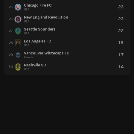
Chicago Fire FC
23
25
USA
New England Revolution
23
25
USA
Seattle Sounders
22
27
USA
Los Angeles FC
19
28
USA
Vancouver Whitecaps FC
17
29
Kanada
Nashville SC
14
30
USA