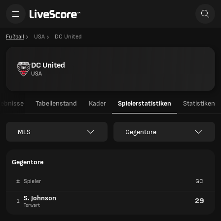
Fußball
USA
DC United
DC United
USA
gebnisse
Tabellenstand
Kader
Spielerstatistiken
Statistiken
MLS
Gegentore
Gegentore
#
Spieler
GC
S. Johnson
29
1
Torwart