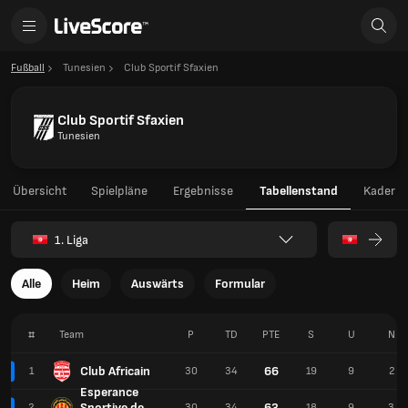
Fußball
Tunesien
Club Sportif Sfaxien
Club Sportif Sfaxien
Tunesien
Übersicht
Spielpläne
Ergebnisse
Tabellenstand
Kader
1. Liga
Alle
Heim
Auswärts
Formular
#
Team
P
TD
PTE
S
U
N
Club Africain
66
1
30
34
19
9
2
Esperance
Sportive de
63
2
30
34
18
9
3