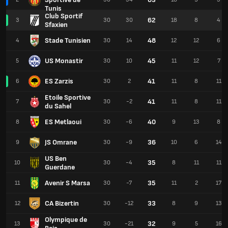
Tunis
Club Sportif
62
3
30
30
18
8
4
Sfaxien
Stade Tunisien
48
4
30
14
12
12
6
US Monastir
45
5
30
10
11
12
7
ES Zarzis
41
6
30
2
11
8
11
Etoile Sportive
41
7
30
-2
11
8
11
du Sahel
ES Metlaoui
40
8
30
-6
9
13
8
JS Omrane
36
9
30
-9
10
6
14
US Ben
35
10
30
-4
8
11
11
Guerdane
Avenir S Marsa
35
11
30
-7
11
2
17
CA Bizertin
33
12
30
-12
8
9
13
Olympique de
32
13
30
-21
9
5
16