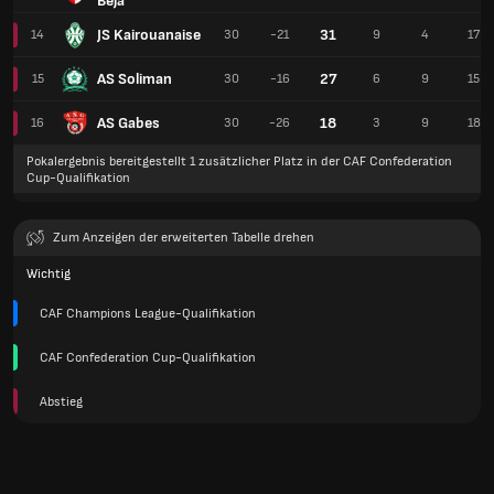
Beja
JS Kairouanaise
31
14
30
-21
9
4
17
AS Soliman
27
15
30
-16
6
9
15
AS Gabes
18
16
30
-26
3
9
18
Pokalergebnis bereitgestellt 1 zusätzlicher Platz in der CAF Confederation
Cup-Qualifikation
Zum Anzeigen der erweiterten Tabelle drehen
Wichtig
CAF Champions League-Qualifikation
CAF Confederation Cup-Qualifikation
Abstieg