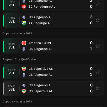
4
CS Alagoano AL
27 FEB
Voll.
1
Nautico PE
4
CS Alagoano AL
13 FEB
Voll.
0
Sampaio Correa FC MA
1
Ceara SC CE
06 FEB
Voll.
0
CS Alagoano AL
2
CS Alagoano AL
22 JAN
Voll.
1
AD Confianca SE
Copa do Nordeste 2025
1
CS Alagoano AL
08 JAN
Voll.
0
Maracana CE
1
CS Alagoano AL
04 JAN
Voll.
0
Barcelona Ilheus BA