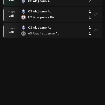
7
CS Alagoano AL
1
CS Alagoano AL
31 MAI
Voll.
1
EC Jacuipense BA
1
CS Alagoano AL
23 MAI
Voll.
1
AS Arapiraquense AL
1
CS Esportiva AL
17 MAI
Voll.
5
CS Alagoano AL
0
SD Juazeirense BA
10 MAI
Voll.
1
CS Alagoano AL
2
CS Alagoano AL
02 MAI
Voll.
0
SD Juazeirense BA
1
CS Alagoano AL
25 APR
Voll.
1
CS Esportiva AL