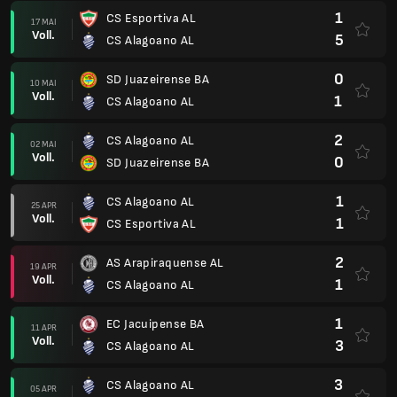
2
AS Arapiraquense AL
19 APR
Voll.
1
CS Alagoano AL
1
EC Jacuipense BA
11 APR
Voll.
3
CS Alagoano AL
3
CS Alagoano AL
05 APR
Voll.
0
Alagoinhas AC BA
Alagoano Playoff
0
CS Alagoano AL
(0)
21 FEB
Voll.
2
CRB
(4)
2
CRB
18 FEB
Voll.
0
CS Alagoano AL
Alagoano
2
CS Alagoano AL
07 FEB