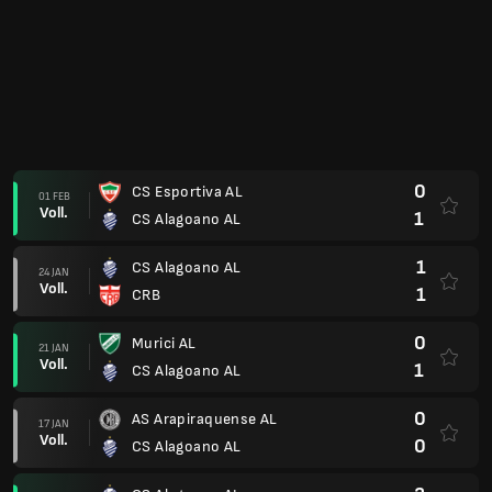
Copa do Nordeste 2025
0
America FC RN
07 JUN
Voll.
1
CS Alagoano AL
Alagoano Cup :Qualification
0
CS Esportiva AL
06 APR
Voll.
1
CS Alagoano AL
0
CS Alagoano AL
02 APR
Voll.
0
CS Esportiva AL
Copa do Nordeste 2025
1
CS Alagoano AL
19 MÄR
Voll.
2
EC Bahia BA
2
SD Juazeirense BA
07 MÄR
Voll.
2
CS Alagoano AL