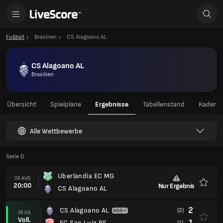
Fußball
Brasilien
CS Alagoano AL
CS Alagoano AL
Brasilien
Übersicht
Spielpläne
Ergebnisse
Tabellenstand
Kader
Alle Wettbewerbe
Serie D
Uberlandia EC MG
08 AUG
20:00
Nur Ergebnis
CS Alagoano AL
Favori
2
CS Alagoano AL
(2)
26 JUL
Voll.
1
EC Sao Luiz RS
(1)