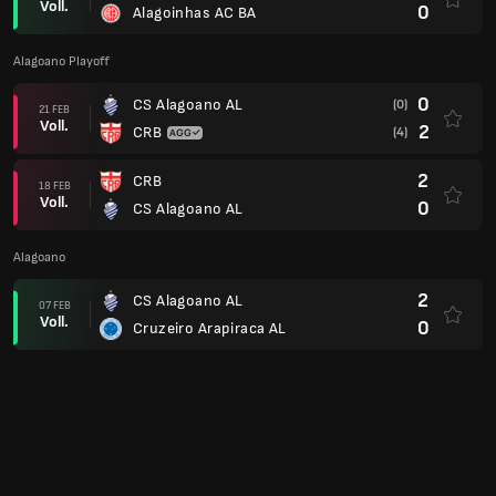
Voll.
0
Cruzeiro Arapiraca AL
0
CS Esportiva AL
01 FEB
Voll.
1
CS Alagoano AL
1
CS Alagoano AL
24 JAN
Voll.
1
CRB
0
Murici AL
21 JAN
Voll.
1
CS Alagoano AL
0
AS Arapiraquense AL
17 JAN
Voll.
0
CS Alagoano AL
2
CS Alagoano AL
14 JAN
Voll.
0
SC Penedense AL
3
CS Alagoano AL
11 JAN
Voll.
0
AA Coruripe AL