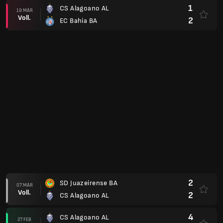
Alagoano, Serie A 2024, Cup Qualification
1
CS Alagoano AL
(3)
11 APR
Voll.
2
CS Esportiva AL
(2)
0
CS Esportiva AL
07 APR
Voll.
2
CS Alagoano AL