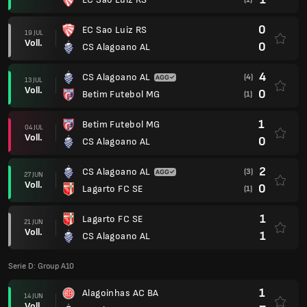
0
EC Sao Luiz RS
19 JUL
Voll.
0
CS Alagoano AL
4
CS Alagoano AL
(4)
13 JUL
Voll.
0
Betim Futebol MG
(1)
1
Betim Futebol MG
04 JUL
Voll.
0
CS Alagoano AL
2
CS Alagoano AL
(3)
27 JUN
Voll.
0
Lagarto FC SE
(1)
1
Lagarto FC SE
21 JUN
Voll.
1
CS Alagoano AL
Serie D: Group A10
1
Alagoinhas AC BA
14 JUN
Voll.