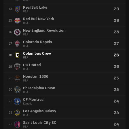
USA
Real Salt Lake
29
13
USA
Red Bull New York
29
13
USA
New England Revolution
28
16
USA
Colorado Rapids
27
17
USA
Columbus Crew
26
18
USA
DC United
26
18
USA
Houston 1836
25
20
USA
Philadelphia Union
25
20
USA
CF Montreal
24
22
Kanada
Los Angeles Galaxy
24
22
USA
Saint Louis City SC
24
22
USA