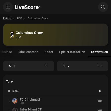
Fußball
USA
Columbus Crew
Columbus Crew
USA
gebnisse
Tabellenstand
Kader
Spielerstatistiken
Statistiken
MLS
Tore
Tore
#
Team
G
FC Cincinnati
45
1
USA
Inter Miami CF
45
1