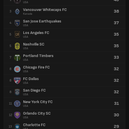
USA
Vancouver Whitecaps FC
38
3
Kanada
San Jose Earthquakes
37
4
USA
Los Angeles FC
35
5
USA
Nashville SC
35
5
USA
Portland Timbers
33
7
USA
Chicago Fire FC
32
8
USA
FC Dallas
32
8
USA
San Diego FC
32
8
USA
New York City FC
31
11
USA
Orlando City SC
30
12
USA
Charlotte FC
29
13