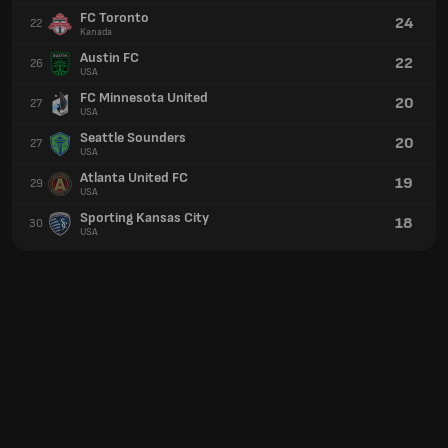
FC Toronto
24
22
Kanada
Austin FC
22
26
USA
FC Minnesota United
20
27
USA
Seattle Sounders
20
27
USA
Atlanta United FC
19
29
USA
Sporting Kansas City
18
30
USA