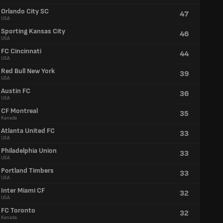
Orlando City SC
47
USA
Sporting Kansas City
46
USA
FC Cincinnati
44
USA
Red Bull New York
39
USA
Austin FC
36
USA
CF Montreal
35
Kanada
Atlanta United FC
33
USA
Philadelphia Union
33
USA
Portland Timbers
33
USA
Inter Miami CF
32
USA
FC Toronto
32
Kanada