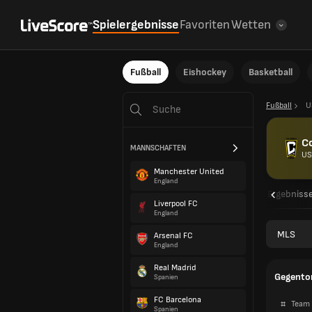
Spielergebnisse
Favoriten
Wetten
Fußball
Eishockey
Basketball
Fußball
U
C
MANNSCHAFTEN
US
Manchester United
England
Übersicht
Spielpläne
Ergebniss
Liverpool FC
England
MLS
Arsenal FC
England
Real Madrid
Gegento
Spanien
FC Barcelona
#
Team
Spanien