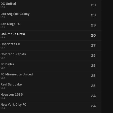
DC United
29
USA
Los Angeles Galaxy
29
USA
San Diego FC
29
USA
Columbus Crew
28
USA
Charlotte FC
27
USA
Colorado Rapids
25
USA
FC Dallas
25
USA
FC Minnesota United
25
USA
Real Salt Lake
25
USA
Houston 1836
24
USA
New York City FC
24
USA