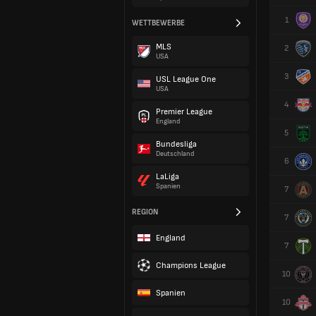
1
WETTBEWERBE
MLS
2
USA
3
USL League One
USA
4
Premier League
England
5
Bundesliga
Deutschland
6
LaLiga
Spanien
7
REGION
7
England
7
Champions League
10
Spanien
10