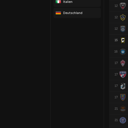
Italien
12
Deutschland
12
12
15
16
17
17
17
17
21
21