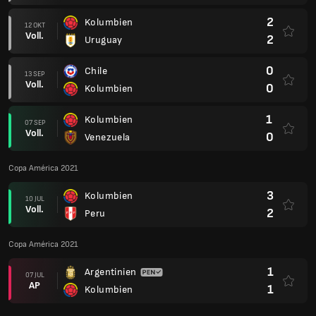
2
Kolumbien
12 OKT
Voll.
2
Uruguay
0
Chile
13 SEP
Voll.
0
Kolumbien
1
Kolumbien
07 SEP
Voll.
0
Venezuela
Copa América 2021
3
Kolumbien
10 JUL
Voll.
2
Peru
Copa América 2021
1
Argentinien
07 JUL
AP
1
Kolumbien