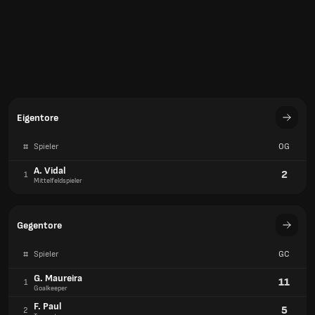
Eigentore
#
Spieler
OG
A. Vidal
2
1
Mittelfeldspieler
Gegentore
#
Spieler
GC
G. Maureira
11
1
Goalkeeper
F. Paul
5
2