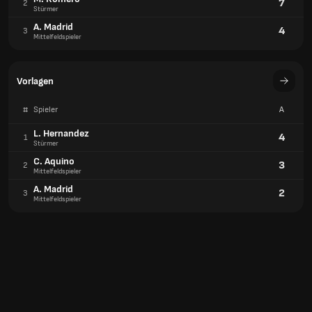
7
2
Stürmer
A. Madrid
4
3
Mittelfeldspieler
Vorlagen
#
Spieler
A
L. Hernandez
4
1
Stürmer
C. Aquino
3
2
Mittelfeldspieler
A. Madrid
2
3
Mittelfeldspieler