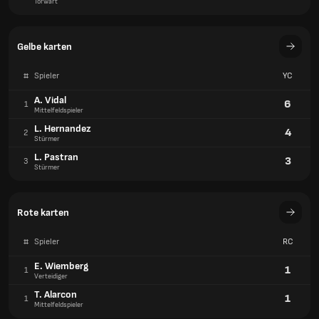
Torwart
Gelbe karten
#
Spieler
YC
A. Vidal
6
1
Mittelfeldspieler
L. Hernandez
4
2
Stürmer
L. Pastran
3
3
Stürmer
Rote karten
#
Spieler
RC
E. Wiemberg
1
1
Verteidiger
T. Alarcon
1
1
Mittelfeldspieler