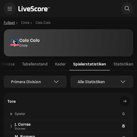
Fußball
Chile
Colo Colo
Colo Colo
Chile
gebnisse
Tabellenstand
Kader
Spielerstatistiken
Statistiken
Primera Division
Alle Statistiken
Tore
#
Spieler
G
J. Correa
8
1
Stürmer
M. Romero