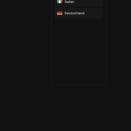
Italien
Deutschland