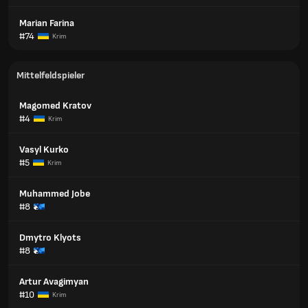
Marian Farina
#74
Krim
Mittelfeldspieler
Magomed Kratov
#4
Krim
Vasyl Kurko
#5
Krim
Muhammed Jobe
#8
Dmytro Klyots
#8
Artur Avagimyan
#10
Krim