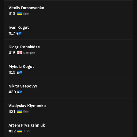
Vitaliy Faraseyenko
#13
Krim
Ivan Kogut
#17
Giorgi Robakidze
#18
Georgien
Mykola Kogut
#19
Nikita Stepovyi
#20
Vladyslav Klymenko
#21
Krim
Artem Prysiazhniuk
#32
Krim