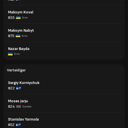
Maksym Koval
#35
Krim
Maksym Nabyt
#75
Krim
Nazar Bayda
Krim
Verteidiger
Sergiy Korniychuk
#22
Moses Jarju
#24
Gambia
Stanislav Yarmola
#52