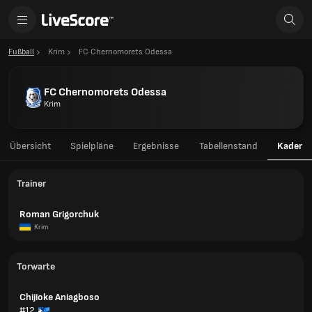
Fußball
Krim
FC Chernomorets Odessa
FC Chernomorets Odessa
Krim
Übersicht
Spielpläne
Ergebnisse
Tabellenstand
Kader
Trainer
Roman Grigorchuk
Krim
Torwarte
Chijioke Aniagboso
#12