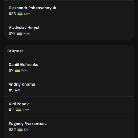
Oleksandr Pshenychnyuk
#33
Krim
Vladyslav Herych
#77
Krim
Stürmer
Daniil Alefirenko
#7
Krim
Andriy Khoma
#9
Kiril Popov
#11
Krim
Eugeniy Ryazantsev
#22
Krim