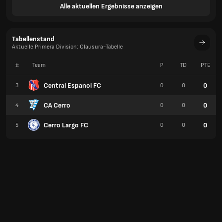
Alle aktuellen Ergebnisse anzeigen
Tabellenstand
Aktuelle Primera Division: Clausura-Tabelle
#
Team
P
TD
PTE
Central Espanol FC
0
3
0
0
CA Cerro
0
4
0
0
Cerro Largo FC
0
5
0
0