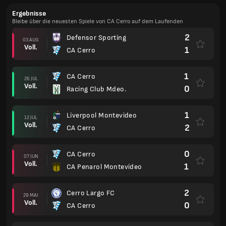
Ergebnisse
Bleibe über die neuesten Spiele von CA Cerro auf dem Laufenden
2
Defensor Sporting
03 AUG
Voll.
1
CA Cerro
1
CA Cerro
26 JUL
Voll.
0
Racing Club Mdeo.
1
Liverpool Montevideo
12 JUL
Voll.
2
CA Cerro
0
CA Cerro
07 JUN
Voll.
1
CA Penarol Montevideo
2
Cerro Largo FC
29 MAI
Voll.
0
CA Cerro