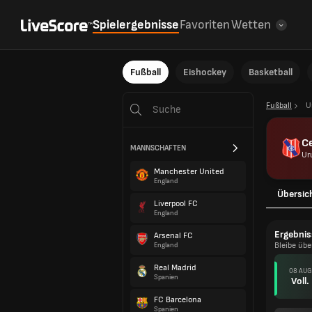
Spielergebnisse
Favoriten
Wetten
Fußball
Eishockey
Basketball
Fußball
U
Ce
MANNSCHAFTEN
Ur
Manchester United
England
Übersic
Liverpool FC
England
Ergebnis
Arsenal FC
Bleibe üb
England
Real Madrid
08 AUG
Spanien
Voll.
FC Barcelona
Spanien