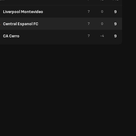
Liverpool Montevideo
9
7
0
2
Central Espanol FC
9
7
0
2
CA Cerro
9
7
-4
3