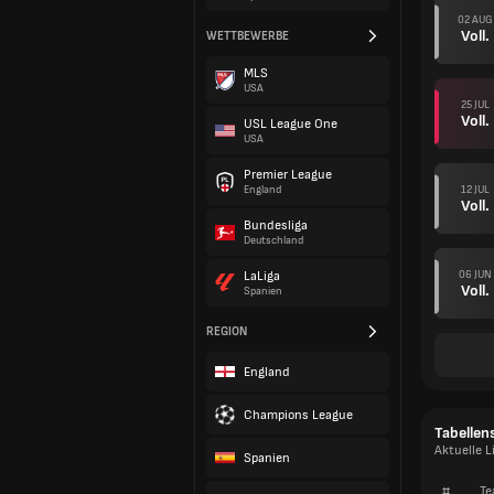
02 AUG
Voll.
WETTBEWERBE
MLS
USA
25 JUL
Voll.
USL League One
USA
Premier League
12 JUL
England
Voll.
Bundesliga
Deutschland
06 JUN
LaLiga
Voll.
Spanien
REGION
England
Champions League
Tabellen
Aktuelle L
Spanien
#
Te