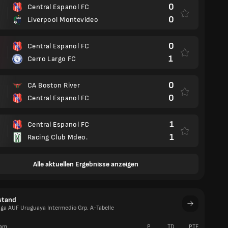
0
Central Espanol FC
0
Liverpool Montevideo
0
Central Espanol FC
1
Cerro Largo FC
0
CA Boston River
0
Central Espanol FC
1
Central Espanol FC
1
Racing Club Mdeo.
Alle aktuellen Ergebnisse anzeigen
stand
iga AUF Uruguaya Intermedio Grp. A-Tabelle
am
P
TD
PTE
S