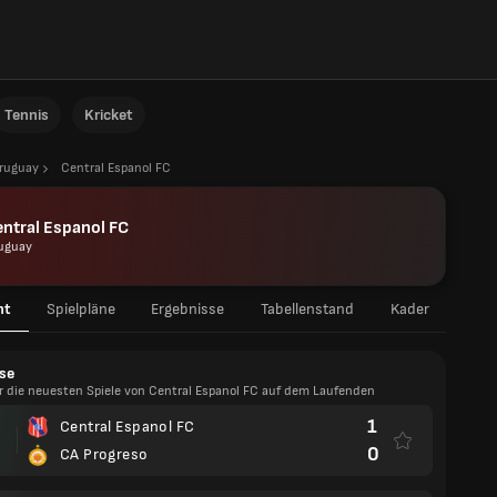
Tennis
Kricket
ruguay
Central Espanol FC
ntral Espanol FC
uguay
ht
Spielpläne
Ergebnisse
Tabellenstand
Kader
se
er die neuesten Spiele von Central Espanol FC auf dem Laufenden
1
Central Espanol FC
0
CA Progreso