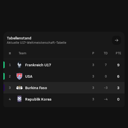
Tabellenstand
Aktuelle U17-Weltmeisterschaft-Tabelle
#
Team
P
TD
PTE
Frankreich U17
9
1
3
7
USA
6
2
3
0
Burkina Faso
3
3
3
-3
Republik Korea
0
4
3
-4