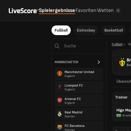
Spielergebnisse
Favoriten
Wetten
Fußball
Eishockey
Basketball
Fußball
B
B
MANNSCHAFTEN
Bra
Manchester United
England
Übersic
Liverpool FC
England
Trainer
Arsenal FC
England
Higo Ma
Real Madrid
Brasili
Spanien
FC Barcelona
Spanien