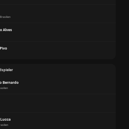
Brasilien
ix Alves
Pivo
dspieler
o Bernardo
asilien
 Lucca
rasilien