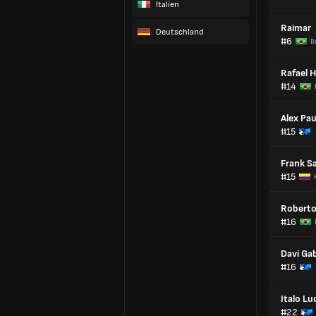
Italien
Raimar
Deutschland
#6
B
Rafael 
#14
Alex Pau
#15
Frank S
#15
Robert
#16
Davi Gab
#16
Italo Lu
#22