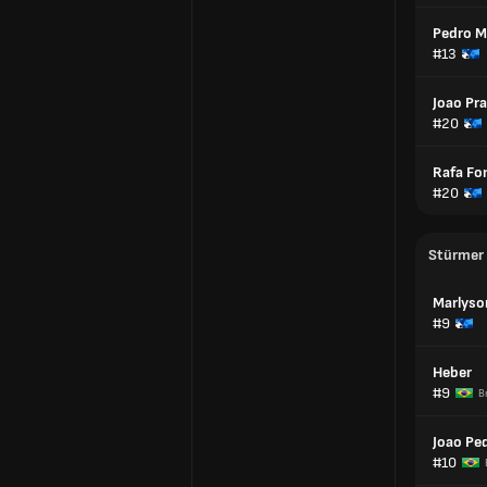
Pedro M
#13
Joao Pr
#20
Rafa Fo
#20
Stürmer
Marlyso
#9
Heber
#9
B
Joao Pe
#10