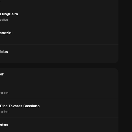
e
 Nogueira
asilien
anezini
icius
er
n
rasilien
 Dias Tavares Cassiano
rasilien
ntos