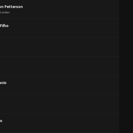
on Petterson
Brasilien
Filho
acio
do