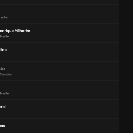
rasilien
Henrique Milhorim
Brasilien
lino
alas
Kolumbien
o
Brasilien
riel
cas