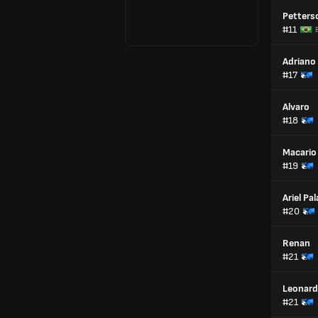
Petters
#11
Adriano 
#17
Alvaro
#18
Macario
#19
Ariel Pal
#20
Renan
#21
Leonar
#21