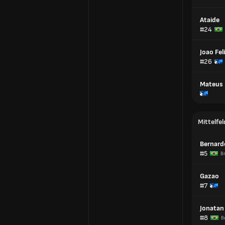
Ataide
#24
Joao Fel
#26
Mateus 
Mittelfel
Bernard
#5
Br
Gazao
#7
Jonatan
#8
B