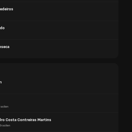
edeiros
ado
nseca
n
rasilien
dro Costa Contreiras Martins
Brasilien