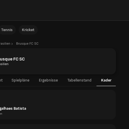
Tennis
Kricket
rasilien
Brusque FC SC
rusque FC SC
silien
ht
Spielpläne
Ergebnisse
Tabellenstand
Kader
galhaes Batista
en