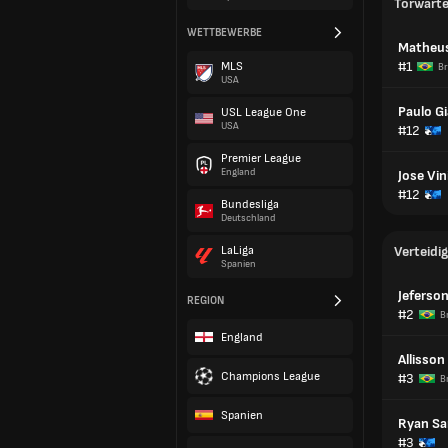
Torwart
WETTBEWERBE
Matheus
#1
MLS
Br
USA
Paulo Gi
USL League One
USA
#12
Premier League
England
Jose Vin
#12
Bundesliga
Deutschland
LaLiga
Verteidig
Spanien
Jeferso
REGION
#2
B
England
Allisson
Champions League
#3
B
Spanien
Ryan Sa
#3