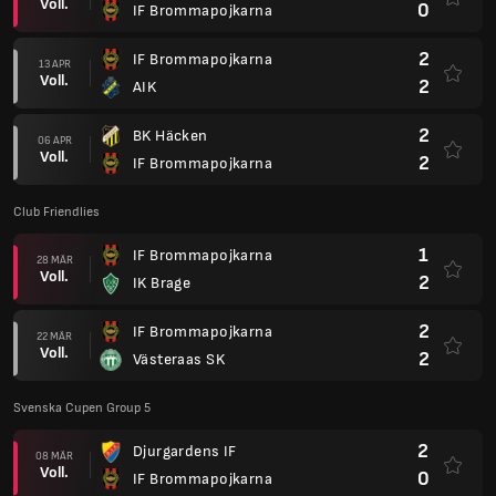
Voll.
0
IF Brommapojkarna
2
IF Brommapojkarna
13 APR
Voll.
2
AIK
2
BK Häcken
06 APR
Voll.
2
IF Brommapojkarna
Club Friendlies
1
IF Brommapojkarna
28 MÄR
Voll.
2
IK Brage
2
IF Brommapojkarna
22 MÄR
Voll.
2
Västeraas SK
Svenska Cupen Group 5
2
Djurgardens IF
08 MÄR
Voll.
0
IF Brommapojkarna