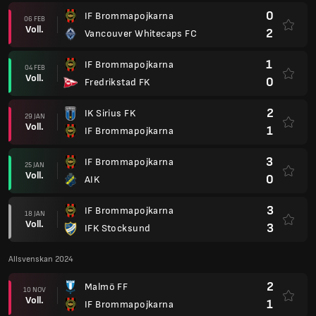
0
IF Brommapojkarna
06 FEB
Voll.
2
Vancouver Whitecaps FC
1
IF Brommapojkarna
04 FEB
Voll.
0
Fredrikstad FK
2
IK Sirius FK
29 JAN
Voll.
1
IF Brommapojkarna
3
IF Brommapojkarna
25 JAN
Voll.
0
AIK
3
IF Brommapojkarna
18 JAN
Voll.
3
IFK Stocksund
Allsvenskan 2024
2
Malmö FF
10 NOV
Voll.
1
IF Brommapojkarna