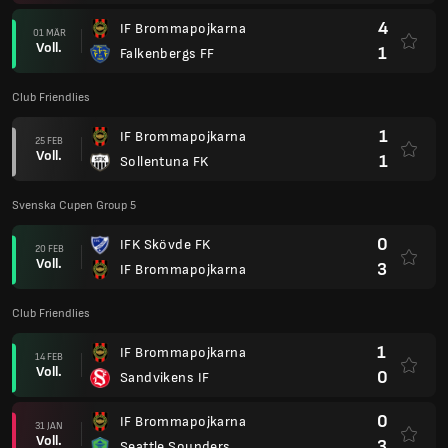
4
IF Brommapojkarna
01 MÄR
Voll.
1
Falkenbergs FF
Club Friendlies
1
IF Brommapojkarna
25 FEB
Voll.
1
Sollentuna FK
Svenska Cupen Group 5
0
IFK Skövde FK
20 FEB
Voll.
3
IF Brommapojkarna
Club Friendlies
1
IF Brommapojkarna
14 FEB
Voll.
0
Sandvikens IF
0
IF Brommapojkarna
31 JAN
Voll.
3
Seattle Sounders