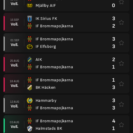
Voll.
0
Mjällby AIF
3
IK Sirius FK
15 SEP
Voll.
2
IF Brommapojkarna
3
IF Brommapojkarna
01 SEP
Voll.
3
IF Elfsborg
2
AIK
25 AUG
Voll.
1
IF Brommapojkarna
1
IF Brommapojkarna
18 AUG
Voll.
3
BK Häcken
3
Hammarby
12 AUG
Voll.
3
IF Brommapojkarna
4
IF Brommapojkarna
03 AUG
Voll.
1
Halmstads BK