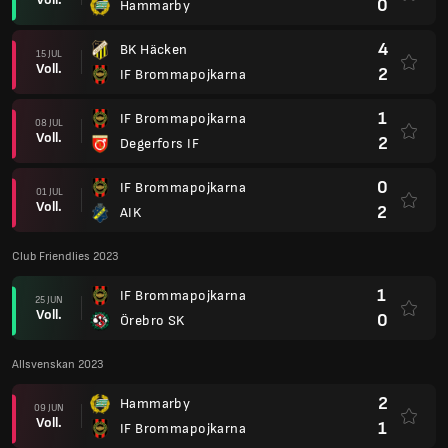
0
Hammarby
4
BK Häcken
15 JUL
Voll.
2
IF Brommapojkarna
1
IF Brommapojkarna
08 JUL
Voll.
2
Degerfors IF
0
IF Brommapojkarna
01 JUL
Voll.
2
AIK
Club Friendlies 2023
1
IF Brommapojkarna
25 JUN
Voll.
0
Örebro SK
Allsvenskan 2023
2
Hammarby
09 JUN
Voll.
1
IF Brommapojkarna