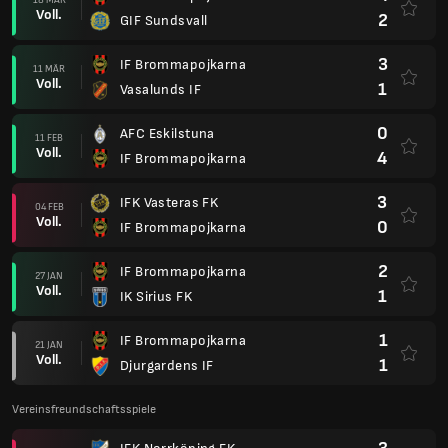
Voll.
2
GIF Sundsvall
3
IF Brommapojkarna
11 MÄR
Voll.
1
Vasalunds IF
0
AFC Eskilstuna
11 FEB
Voll.
4
IF Brommapojkarna
3
IFK Vasteras FK
04 FEB
Voll.
0
IF Brommapojkarna
2
IF Brommapojkarna
27 JAN
Voll.
1
IK Sirius FK
1
IF Brommapojkarna
21 JAN
Voll.
1
Djurgardens IF
Vereinsfreundschaftsspiele