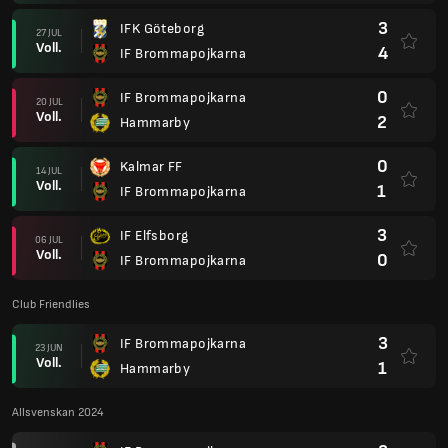
3
IFK Göteborg
27 JUL
Voll.
4
IF Brommapojkarna
0
IF Brommapojkarna
20 JUL
Voll.
2
Hammarby
0
Kalmar FF
14 JUL
Voll.
1
IF Brommapojkarna
3
IF Elfsborg
06 JUL
Voll.
0
IF Brommapojkarna
Club Friendlies
3
IF Brommapojkarna
23 JUN
Voll.
1
Hammarby
Allsvenskan 2024