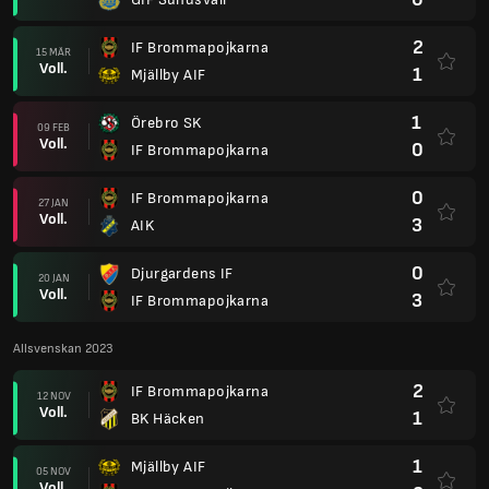
2
IF Brommapojkarna
15 MÄR
Voll.
1
Mjällby AIF
1
Örebro SK
09 FEB
Voll.
0
IF Brommapojkarna
0
IF Brommapojkarna
27 JAN
Voll.
3
AIK
0
Djurgardens IF
20 JAN
Voll.
3
IF Brommapojkarna
Allsvenskan 2023
2
IF Brommapojkarna
12 NOV
Voll.
1
BK Häcken
1
Mjällby AIF
05 NOV
Voll.