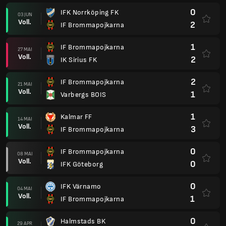
0
IFK Norrköping FK
03 JUN
Voll.
2
IF Brommapojkarna
1
IF Brommapojkarna
27 MAI
Voll.
2
IK Sirius FK
2
IF Brommapojkarna
21 MAI
Voll.
1
Varbergs BOIS
1
Kalmar FF
14 MAI
Voll.
3
IF Brommapojkarna
0
IF Brommapojkarna
08 MAI
Voll.
0
IFK Göteborg
0
IFK Värnamo
04 MAI
Voll.
1
IF Brommapojkarna
0
Halmstads BK
29 APR