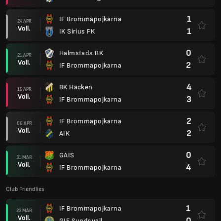
1
IF Brommapojkarna
24 APR
Voll.
1
IK Sirius FK
0
Halmstads BK
21 APR
Voll.
2
IF Brommapojkarna
4
BK Häcken
15 APR
Voll.
3
IF Brommapojkarna
2
IF Brommapojkarna
06 APR
Voll.
2
AIK
0
GAIS
31 MÄR
Voll.
4
IF Brommapojkarna
Club Friendlies
1
IF Brommapojkarna
23 MÄR
Voll.
0
GIF Sundsvall