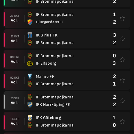
2
IF Brommapojkarna
1
IF Brommapojkarna
28 OKT
Voll.
2
Djurgardens IF
3
IK Sirius FK
21 OKT
Voll.
2
IF Brommapojkarna
0
IF Brommapojkarna
08 OKT
Voll.
3
IF Elfsborg
2
Malmö FF
02 OKT
Voll.
1
IF Brommapojkarna
2
IF Brommapojkarna
23 SEP
Voll.
2
IFK Norrköping FK
1
IFK Göteborg
16 SEP
Voll.
0
IF Brommapojkarna