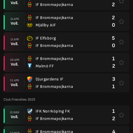
Voll.
2
IF Brommapojkarna
2
IF Brommapojkarna
24 APR
Voll.
0
Mjällby AIF
5
IF Elfsborg
15 APR
Voll.
0
IF Brommapojkarna
1
IF Brommapojkarna
08 APR
Voll.
2
Malmö FF
3
Djurgardens IF
01 APR
Voll.
1
IF Brommapojkarna
Club Friendlies 2023
1
IFK Norrköping FK
25 MÄR
Voll.
2
IF Brommapojkarna
4
IF Brommapojkarna
18 MÄR