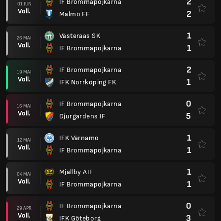
2
IF Brommapojkarna
01 JUN
Voll.
2
Malmö FF
1
Västeraas SK
26 MAI
Voll.
1
IF Brommapojkarna
2
IF Brommapojkarna
19 MAI
Voll.
1
IFK Norrköping FK
0
IF Brommapojkarna
16 MAI
Voll.
5
Djurgardens IF
1
IFK Värnamo
12 MAI
Voll.
1
IF Brommapojkarna
1
Mjällby AIF
04 MAI
Voll.
1
IF Brommapojkarna
0
IF Brommapojkarna
29 APR
Voll.
3
IFK Göteborg