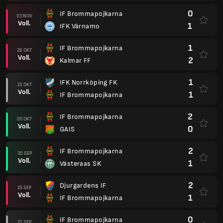
0
IF Brommapojkarna
03 NOV
Voll.
1
IFK Värnamo
1
IF Brommapojkarna
26 OKT
Voll.
2
Kalmar FF
1
IFK Norrköping FK
21 OKT
Voll.
1
IF Brommapojkarna
2
IF Brommapojkarna
05 OKT
Voll.
0
GAIS
2
IF Brommapojkarna
30 SEP
Voll.
1
Västeraas SK
2
Djurgardens IF
25 SEP
Voll.
1
IF Brommapojkarna
0
IF Brommapojkarna
21 SEP