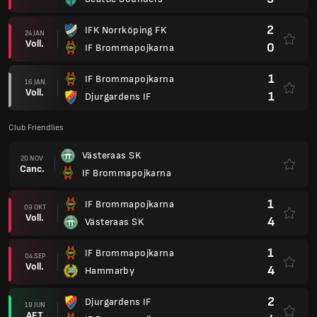
2
IFK Norrköping FK
24 JAN
Voll.
0
IF Brommapojkarna
1
IF Brommapojkarna
16 JAN
Voll.
1
Djurgardens IF
Club Friendlies
Västeraas SK
20 NOV
Canc.
IF Brommapojkarna
1
IF Brommapojkarna
09 OKT
Voll.
4
Västeraas SK
1
IF Brommapojkarna
04 SEP
Voll.
4
Hammarby
2
Djurgardens IF
19 JUN
AET