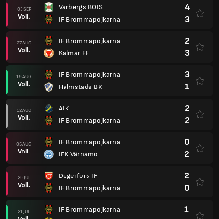
4
Varbergs BOIS
03 SEP
Voll.
3
IF Brommapojkarna
2
IF Brommapojkarna
27 AUG
Voll.
3
Kalmar FF
3
IF Brommapojkarna
19 AUG
Voll.
1
Halmstads BK
2
AIK
12 AUG
Voll.
2
IF Brommapojkarna
0
IF Brommapojkarna
05 AUG
Voll.
2
IFK Värnamo
2
Degerfors IF
29 JUL
Voll.
0
IF Brommapojkarna
1
IF Brommapojkarna
21 JUL
Voll.