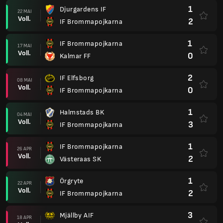
1
Djurgardens IF
22 MAI
Voll.
2
IF Brommapojkarna
1
IF Brommapojkarna
17 MAI
Voll.
0
Kalmar FF
2
IF Elfsborg
08 MAI
Voll.
0
IF Brommapojkarna
1
Halmstads BK
04 MAI
Voll.
3
IF Brommapojkarna
1
IF Brommapojkarna
26 APR
Voll.
2
Västeraas SK
1
Örgryte
22 APR
Voll.
2
IF Brommapojkarna
3
Mjällby AIF
18 APR