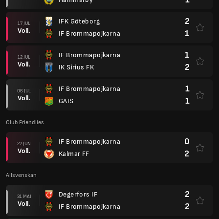
2
IFK Göteborg
17 JUL
Voll.
1
IF Brommapojkarna
1
IF Brommapojkarna
12 JUL
Voll.
2
IK Sirius FK
1
IF Brommapojkarna
06 JUL
Voll.
1
GAIS
Club Friendlies
0
IF Brommapojkarna
27 JUN
Voll.
2
Kalmar FF
Allsvenskan
2
Degerfors IF
31 MAI
Voll.
2
IF Brommapojkarna