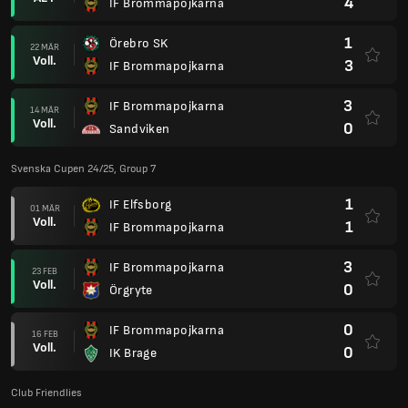
4
IF Brommapojkarna
1
Örebro SK
22 MÄR
Voll.
3
IF Brommapojkarna
3
IF Brommapojkarna
14 MÄR
Voll.
0
Sandviken
Svenska Cupen 24/25, Group 7
1
IF Elfsborg
01 MÄR
Voll.
1
IF Brommapojkarna
3
IF Brommapojkarna
23 FEB
Voll.
0
Örgryte
0
IF Brommapojkarna
16 FEB
Voll.
0
IK Brage
Club Friendlies