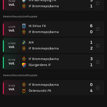
3
IFK Norrköping FK
29 JAN
Voll.
1
IF Brommapojkarna
Vereinsfreundschaftsspiele
6
IK Sirius FK
12 APR
Voll.
0
IF Brommapojkarna
1
AIK
14 MÄR
Voll.
2
IF Brommapojkarna
3
IF Brommapojkarna
06 FEB
Voll.
1
Djurgardens IF
Vereinsfreundschaftsspiele
0
IF Brommapojkarna
31 JAN
Voll.
4
Östersunds FK