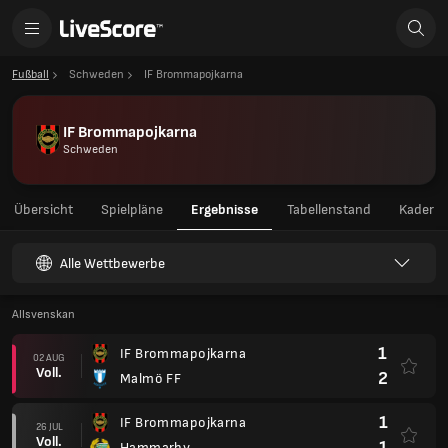
Fußball
Schweden
IF Brommapojkarna
IF Brommapojkarna
Schweden
Übersicht
Spielpläne
Ergebnisse
Tabellenstand
Kader
Alle Wettbewerbe
Allsvenskan
1
IF Brommapojkarna
02 AUG
Voll.
2
Malmö FF
1
IF Brommapojkarna
26 JUL
Voll.
1
Hammarby