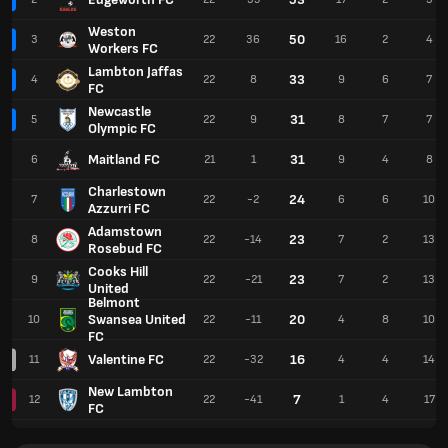
Weston
50
3
22
36
16
2
4
Workers FC
Lambton Jaffas
33
4
22
8
9
6
7
FC
Newcastle
31
5
22
9
8
7
7
Olympic FC
Maitland FC
31
6
21
1
9
4
8
Charlestown
24
7
22
-2
6
6
10
Azzurri FC
Adamstown
23
8
22
-14
7
2
13
Rosebud FC
Cooks Hill
23
9
22
-21
7
2
13
United
Belmont
Swansea United
20
10
22
-11
4
8
10
FC
Valentine FC
16
11
22
-32
4
4
14
New Lambton
7
12
22
-41
1
4
17
FC