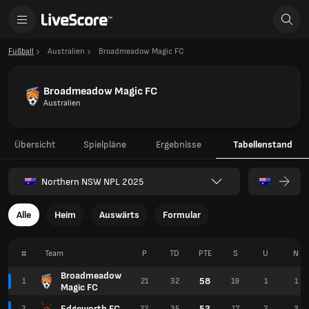
Fußball
Australien
Broadmeadow Magic FC
Broadmeadow Magic FC
Australien
Übersicht
Spielpläne
Ergebnisse
Tabellenstand
Northern NSW NPL 2025
Alle
Heim
Auswärts
Formular
#
Team
P
TD
PTE
S
U
N
Broadmeadow
58
1
21
32
19
1
1
Magic FC
Edgeworth FC
53
2
22
35
17
2
3