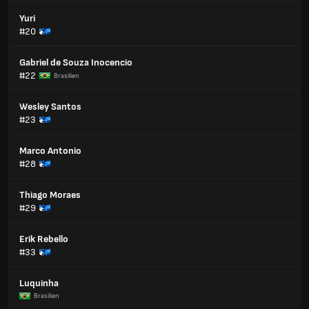
Yuri
#20
Gabriel de Souza Inocencio
#22
Brasilien
Wesley Santos
#23
Marco Antonio
#28
Thiago Moraes
#29
Erik Rebello
#33
Luquinha
Brasilien