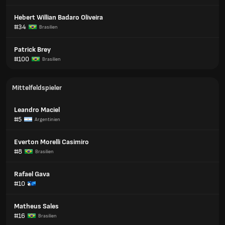
Hebert Willian Badaro Oliveira
#34
Brasilien
Patrick Brey
#100
Brasilien
Mittelfeldspieler
Leandro Maciel
#5
Argentinien
Everton Morelli Casimiro
#8
Brasilien
Rafael Gava
#10
Matheus Sales
#16
Brasilien