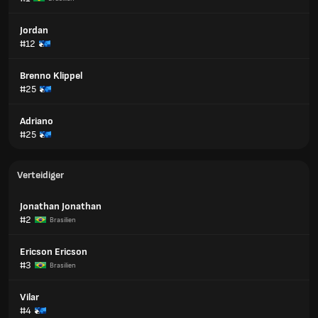
Jordan
#12
Brenno Klippel
#25
Adriano
#25
Verteidiger
Jonathan Jonathan
#2
Brasilien
Ericson Ericson
#3
Brasilien
Vilar
#4