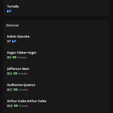
Tortello
Stürmer
Kelvin Giacobe
#7
Hygor Cleber Hygor
#9
Brasilien
Jefferson Nem
#11
Brasilien
Guilherme Queiroz
#17
Brasilien
Arthur Caike Arthur Caike
#18
Brasilien