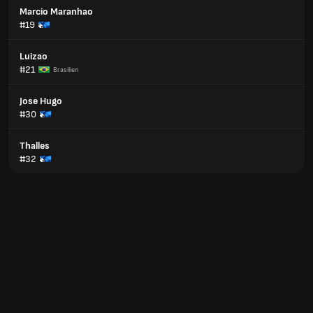
Marcio Maranhao
#19
Luizao
#21
Brasilien
Jose Hugo
#30
Thalles
#32