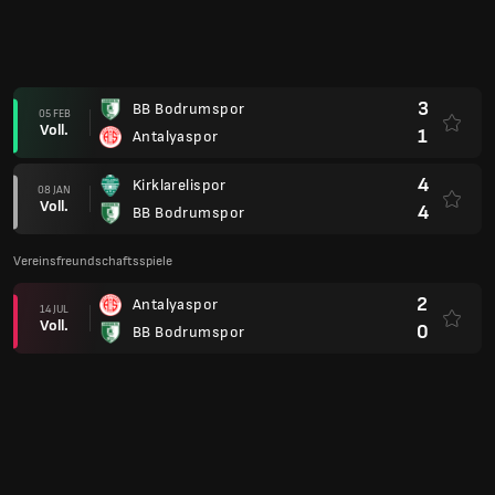
3
BB Bodrumspor
05 FEB
Voll.
1
Antalyaspor
4
Kirklarelispor
08 JAN
Voll.
4
BB Bodrumspor
Vereinsfreundschaftsspiele
2
Antalyaspor
14 JUL
Voll.
0
BB Bodrumspor