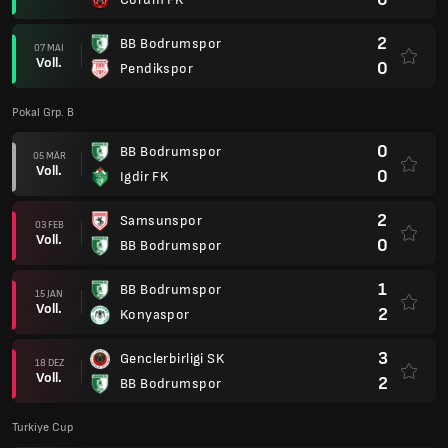
2
BB Bodrumspor
07 MAI
Voll.
0
Pendikspor
Pokal Grp. B
0
BB Bodrumspor
05 MÄR
Voll.
0
Igdir FK
2
Samsunspor
03 FEB
Voll.
0
BB Bodrumspor
1
BB Bodrumspor
15 JAN
Voll.
2
Konyaspor
3
Genclerbirligi SK
18 DEZ
Voll.
2
BB Bodrumspor
Turkiye Cup