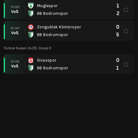
1
Muglaspor
03 DEZ
Voll.
2
BB Bodrumspor
0
Zonguldak Kömürspor
30 OKT
Voll.
5
BB Bodrumspor
Turkiye Kupasi 24/25, Group D
0
Sivasspor
25 FEB
Voll.
1
BB Bodrumspor