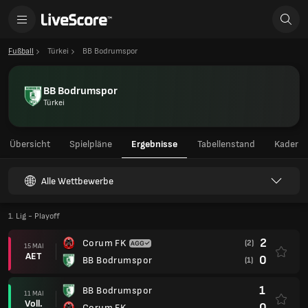
Fußball
Türkei
BB Bodrumspor
BB Bodrumspor
Türkei
Übersicht
Spielpläne
Ergebnisse
Tabellenstand
Kader
Alle Wettbewerbe
1. Lig - Playoff
2
Corum FK
(2)
15 MAI
AET
0
BB Bodrumspor
(1)
1
BB Bodrumspor
11 MAI
Voll.
0
Corum FK