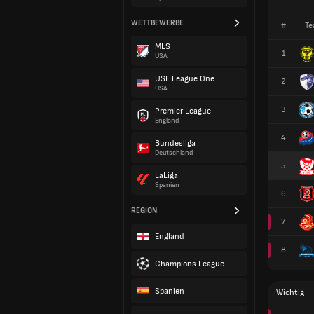
WETTBEWERBE
#
Te
MLS
1
USA
USL League One
2
USA
3
Premier League
England
4
Bundesliga
Deutschland
5
LaLiga
Spanien
6
REGION
7
England
8
Champions League
Spanien
Wichtig