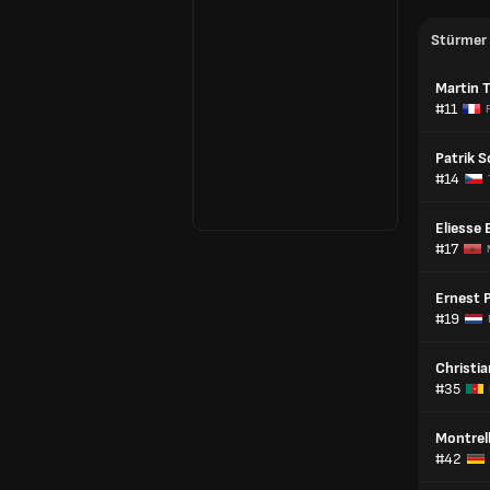
Stürmer
Martin T
#11
Patrik S
#14
Eliesse 
#17
Ernest 
#19
Christi
#35
Montrel
#42