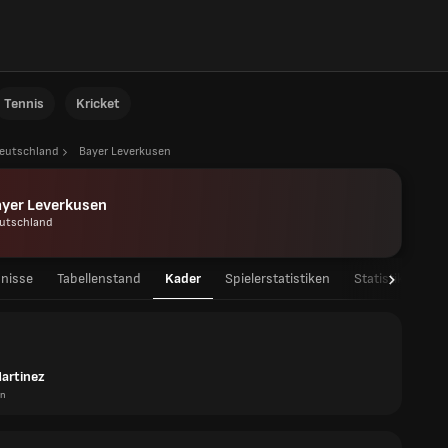
Tennis
Kricket
eutschland
Bayer Leverkusen
ayer Leverkusen
utschland
nisse
Tabellenstand
Kader
Spielerstatistiken
Statistiken
Martinez
en