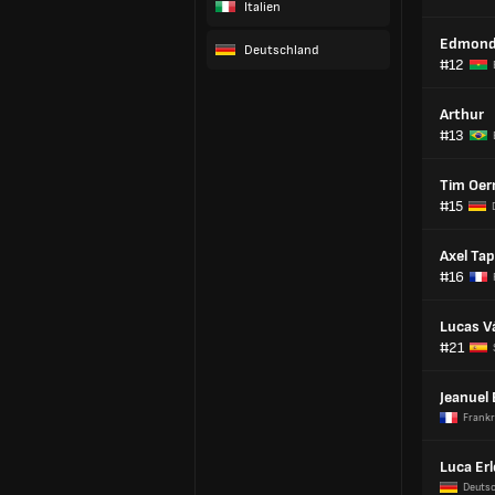
Italien
Edmond
Deutschland
#12
Arthur
#13
Tim Oe
#15
Axel Ta
#16
Lucas V
#21
Jeanuel 
Frankr
Luca Erl
Deuts