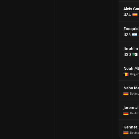
Aleix Ga
#24
Exequiel
#25
Ibrahim
#30
Noah M
Belgie
Naba M
Deuts
Jeremia
Deuts
Kennet 
Deuts