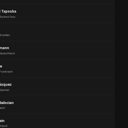
 Tapsoba
Burkina Faso
Brasilien
rmann
Deutschland
pe
Frankreich
ázquez
Spanien
Belocian
eich
ein
chland