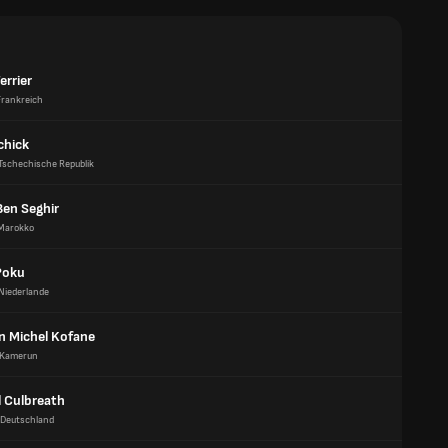
errier
Frankreich
chick
Tschechische Republik
Ben Seghir
Marokko
Poku
Niederlande
an Michel Kofane
Kamerun
l Culbreath
Deutschland