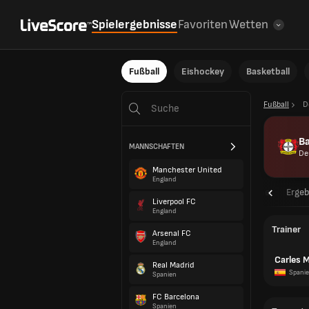
Spielergebnisse
Favoriten
Wetten
Fußball
Eishockey
Basketball
Fußball
D
B
MANNSCHAFTEN
De
Manchester United
England
Übersicht
Spielpläne
Ergeb
Liverpool FC
England
Trainer
Arsenal FC
England
Carles 
Real Madrid
Spani
Spanien
FC Barcelona
Spanien