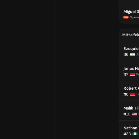
Miguel G
Spani
Mittelfel
Ezequie
#6
A
Jonas 
#7
D
Robert 
#8
D
Malik Ti
#10
Nathan T
#23