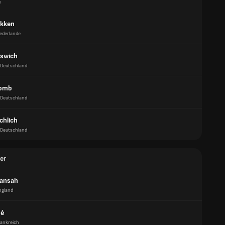
e
ekken
ederlande
aswich
Deutschland
Lomb
Deutschland
chlich
Deutschland
er
uansah
ngland
dé
rankreich