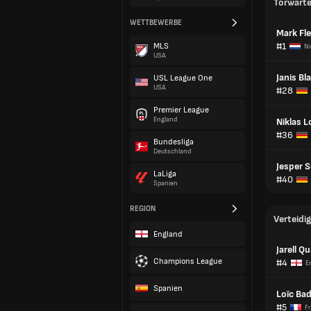
Torwart
WETTBEWERBE
Mark Fl
#1
MLS
Ni
USA
Janis Bl
USL League One
USA
#28
Premier League
England
Niklas 
#36
Bundesliga
Deutschland
Jesper S
LaLiga
#40
Spanien
REGION
Verteidig
England
Jarell Q
Champions League
#4
E
Spanien
Loïc Ba
#5
F