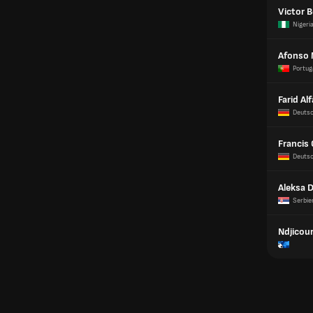
Victor 
Nigeri
Afonso 
Portug
Farid A
Deuts
Francis
Deuts
Aleksa 
Serbie
Ndjicou