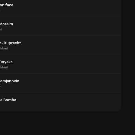
Boniface
a
Moreira
al
lfa-Ruprecht
chland
 Onyeka
chland
Damjanovic
n
ra Bomba