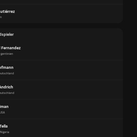
utiérrez
en
dspieler
l Fernandez
rgentinien
Hofmann
eutschland
Andrich
eutschland
llman
USA
ella
Nigeria