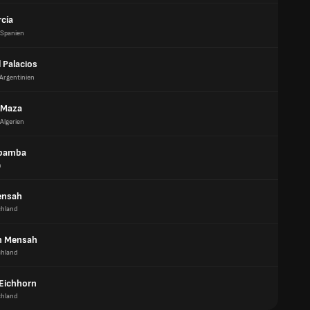
rcía
Spanien
 Palacios
Argentinien
 Maza
Algerien
bamba
n
ensah
chland
h Mensah
chland
Eichhorn
chland