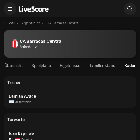
Fußball
Argentinien
CA Barracas Central
CA Barracas Central
Argentinien
Übersicht
Spielpläne
Ergebnisse
Tabellenstand
Kader
Trainer
Damian Ayude
Argentinien
Torwarte
Juan Espinola
#1
Paraguay