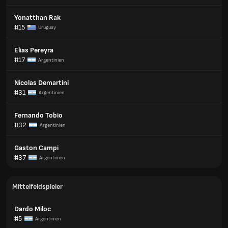
Yonatthan Rak
#15
Uruguay
Elias Pereyra
#17
Argentinien
Nicolas Demartini
#31
Argentinien
Fernando Tobio
#32
Argentinien
Gaston Campi
#37
Argentinien
Mittelfeldspieler
Dardo Miloc
#5
Argentinien