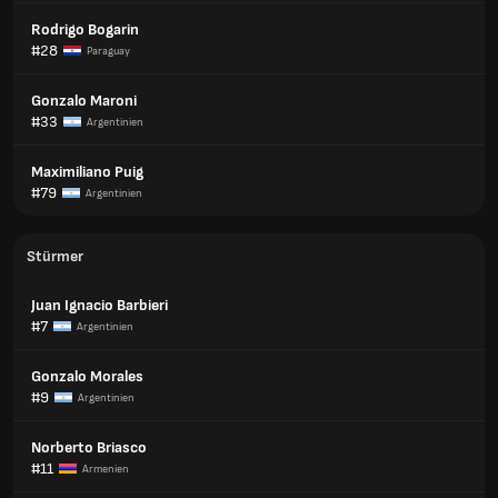
Rodrigo Bogarin
#28
Paraguay
Gonzalo Maroni
#33
Argentinien
Maximiliano Puig
#79
Argentinien
Stürmer
Juan Ignacio Barbieri
#7
Argentinien
Gonzalo Morales
#9
Argentinien
Norberto Briasco
#11
Armenien