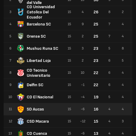
del Valle
CD Universidad
Catolica Del
26
3
15
4
8
2
Ecuador
Barcelona SC
25
4
15
9
7
4
Orense SC
25
5
15
2
7
4
Mushuc Runa SC
23
6
15
3
5
8
Libertad Loja
23
7
15
2
6
5
CD Tecnico
22
8
15
10
6
4
Universitario
Delfin SC
22
9
15
-1
6
4
CD El Nacional
19
10
15
-4
5
4
SD Aucas
16
11
15
-6
4
4
CSD Macara
15
12
15
-12
4
3
CD Cuenca
13
13
15
-6
4
4