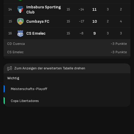
Imbabura Sporting
11
14
15
-14
3
2
Club
Cumbaya FC
10
15
15
-17
2
4
CS Emelec
9
16
15
-8
3
3
CD Cuenca
-3
Punkte
CS Emelec
-3
Punkte
Zum Anzeigen der erweiterten Tabelle drehen
Wichtig
Meisterschafts-Playoff
Copa Libertadores