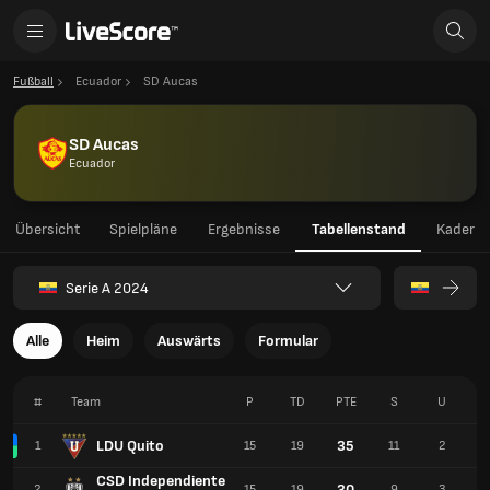
Fußball
Ecuador
SD Aucas
SD Aucas
Ecuador
Übersicht
Spielpläne
Ergebnisse
Tabellenstand
Kader
Serie A 2024
Alle
Heim
Auswärts
Formular
#
Team
P
TD
PTE
S
U
LDU Quito
35
1
15
19
11
2
CSD Independiente
30
2
15
19
9
3