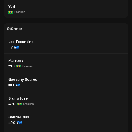
Yuri
Brasilien
Stürmer
Leo Tocantins
#7
Marrony
#10
Brasilien
Geovany Soares
#11
Bruno Jose
#20
Brasilien
Gabriel Dias
#20