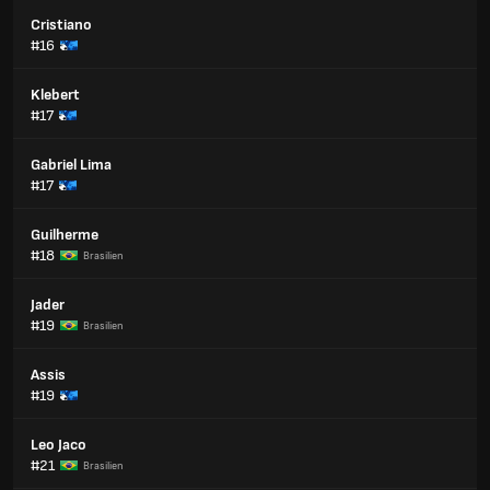
Cristiano
#16
Klebert
#17
Gabriel Lima
#17
Guilherme
#18
Brasilien
Jader
#19
Brasilien
Assis
#19
Leo Jaco
#21
Brasilien