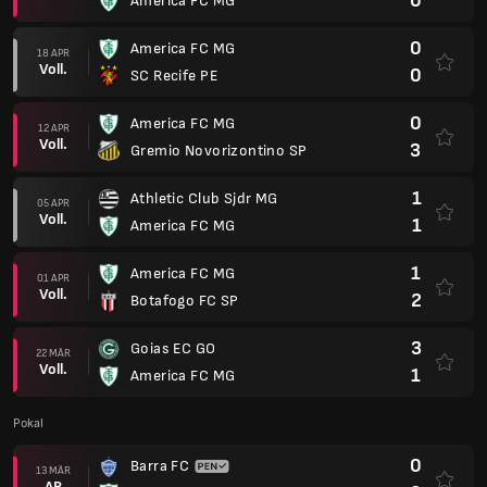
0
America FC MG
0
America FC MG
18 APR
Voll.
0
SC Recife PE
0
America FC MG
12 APR
Voll.
3
Gremio Novorizontino SP
1
Athletic Club Sjdr MG
05 APR
Voll.
1
America FC MG
1
America FC MG
01 APR
Voll.
2
Botafogo FC SP
3
Goias EC GO
22 MÄR
Voll.
1
America FC MG
Pokal
0
Barra FC
13 MÄR
AP