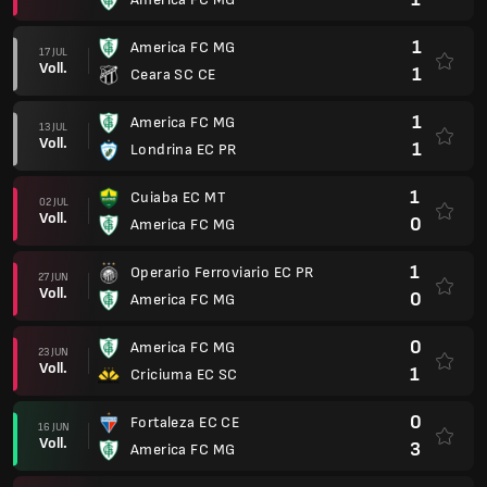
1
America FC MG
17 JUL
Voll.
1
Ceara SC CE
1
America FC MG
13 JUL
Voll.
1
Londrina EC PR
1
Cuiaba EC MT
02 JUL
Voll.
0
America FC MG
1
Operario Ferroviario EC PR
27 JUN
Voll.
0
America FC MG
0
America FC MG
23 JUN
Voll.
1
Criciuma EC SC
0
Fortaleza EC CE
16 JUN
Voll.
3
America FC MG