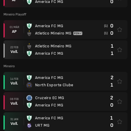
0
America FC MG
Mineiro Playoff
0
America FC MG
(1)
01 MÄR
AP
0
Atletico Mineiro MG
(1)
1
Atletico Mineiro MG
22 FEB
Voll.
1
America FC MG
Mineiro
2
America FC MG
14 FEB
Voll.
1
North Esporte Clube
2
Cruzeiro EC MG
08 FEB
Voll.
0
America FC MG
1
America FC MG
31 JAN
Voll.
0
URT MG