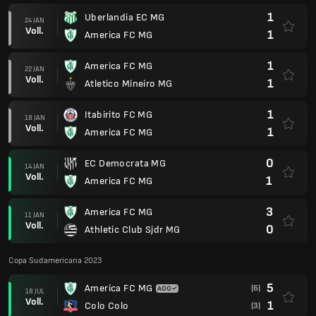
1
Uberlandia EC MG
24 JAN
Voll.
1
America FC MG
1
America FC MG
22 JAN
Voll.
1
Atletico Mineiro MG
1
Itabirito FC MG
18 JAN
Voll.
1
America FC MG
0
EC Democrata MG
14 JAN
Voll.
1
America FC MG
3
America FC MG
11 JAN
Voll.
0
Athletic Club Sjdr MG
Copa Sudamericana 2023
5
America FC MG
(6)
18 JUL
Voll.
1
Colo Colo
(3)