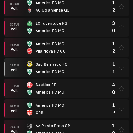
1
America FC MG
08 JUN
Voll.
2
AC Goianiense GO
3
EC Juventude RS
30 MAI
Voll.
0
America FC MG
1
America FC MG
24 MAI
Voll.
2
Vila Nova FC GO
1
Sao Bernardo FC
16 MAI
Voll.
1
America FC MG
4
Nautico PE
10 MAI
Voll.
0
America FC MG
1
America FC MG
03 MAI
Voll.
2
CRB
1
AA Ponte Preta SP
24 APR
Voll.