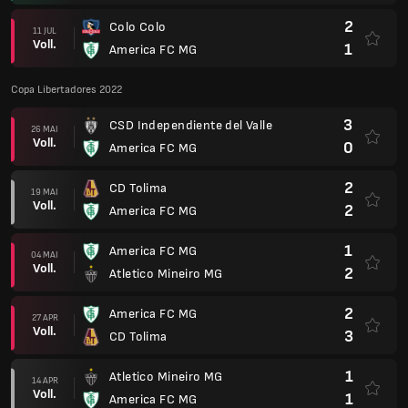
2
Colo Colo
11 JUL
Voll.
1
America FC MG
Copa Libertadores 2022
3
CSD Independiente del Valle
26 MAI
Voll.
0
America FC MG
2
CD Tolima
19 MAI
Voll.
2
America FC MG
1
America FC MG
04 MAI
Voll.
2
Atletico Mineiro MG
2
America FC MG
27 APR
Voll.
3
CD Tolima
1
Atletico Mineiro MG
14 APR
Voll.
1
America FC MG