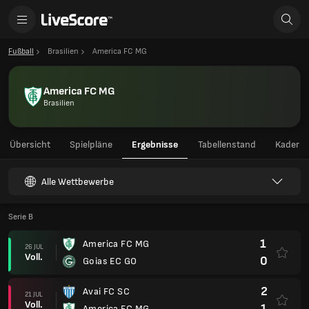
Fußball
Brasilien
America FC MG
America FC MG
Brasilien
Übersicht
Spielpläne
Ergebnisse
Tabellenstand
Kader
Alle Wettbewerbe
Serie B
1
America FC MG
26 JUL
Voll.
0
Goias EC GO
2
Avai FC SC
21 JUL
Voll.
1
America FC MG