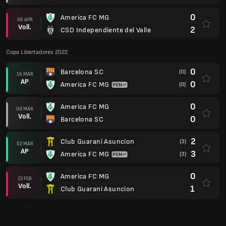
0
America FC MG
06 APR
Voll.
2
CSD Independiente del Valle
Copa Libertadores 2022
0
Barcelona SC
(0)
16 MÄR
AP
0
America FC MG
(0)
0
America FC MG
09 MÄR
Voll.
0
Barcelona SC
2
Club Guarani Asuncion
(3)
02 MÄR
AP
3
America FC MG
(3)
0
America FC MG
23 FEB
Voll.
1
Club Guarani Asuncion