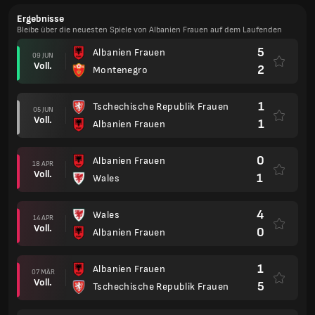
Ergebnisse
Bleibe über die neuesten Spiele von Albanien Frauen auf dem Laufenden
5
Albanien Frauen
09 JUN
Voll.
2
Montenegro
1
Tschechische Republik Frauen
05 JUN
Voll.
1
Albanien Frauen
0
Albanien Frauen
18 APR
Voll.
1
Wales
4
Wales
14 APR
Voll.
0
Albanien Frauen
1
Albanien Frauen
07 MÄR
Voll.
5
Tschechische Republik Frauen