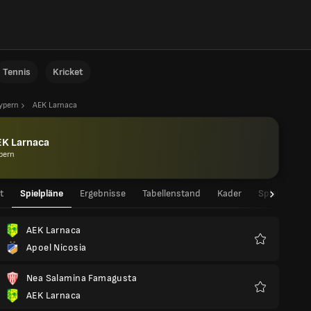
Tennis
Kricket
ypern
AEK Larnaca
EK Larnaca
pern
t
Spielpläne
Ergebnisse
Tabellenstand
Kader
Spielerstatis
AEK Larnaca
Apoel Nicosia
Favoriten
Nea Salamina Famagusta
AEK Larnaca
Favoriten