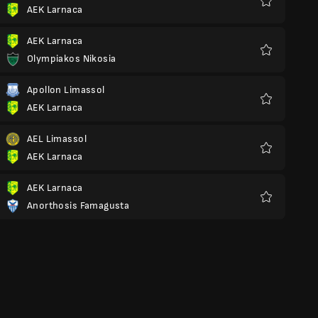
AEK Larnaca
Favoriten
AEK Larnaca
Olympiakos Nikosia
Favoriten
Apollon Limassol
AEK Larnaca
Favoriten
AEL Limassol
AEK Larnaca
Favoriten
AEK Larnaca
Anorthosis Famagusta
Favoriten