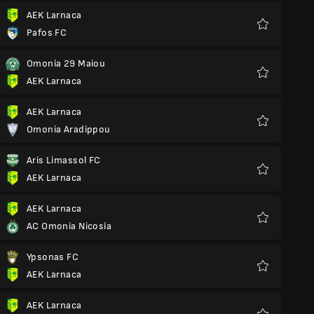
AEK Larnaca
Pafos FC
Favoriten
Omonia 29 Maiou
AEK Larnaca
Favoriten
AEK Larnaca
Omonia Aradippou
Favoriten
Aris Limassol FC
AEK Larnaca
Favoriten
AEK Larnaca
AC Omonia Nicosia
Favoriten
Ypsonas FC
AEK Larnaca
Favoriten
AEK Larnaca