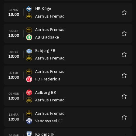
HB Köge
28 NOV
18:00
Aarhus Fremad
Favori
Aarhus Fremad
05 DEZ
18:00
AB Gladsaxe
Favori
Esbjerg FB
20 FEB
18:00
Aarhus Fremad
Favori
Aarhus Fremad
27 FEB
18:00
FC Fredericia
Favori
Aalborg BK
06 MÄR
18:00
Aarhus Fremad
Favori
Aarhus Fremad
13 MÄR
18:00
Vendsyssel FF
Favori
Kolding IF
20 MÄR