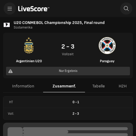
U20 CONMEBOL Championship 2025, Final round
Südamerika
2 - 3
Vollzeit
Argentinien U20
Paraguay
Nur Ergebnis
Information
Zusammenf.
Tabelle
H2H
HT
0
-
1
Voll.
2
-
3