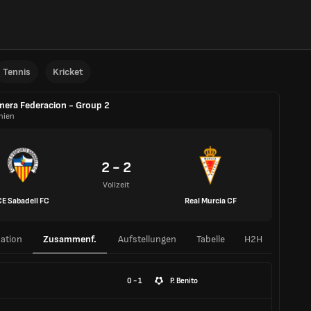
Tennis
Kricket
mera Federacion - Group 2
nien
2 - 2
Vollzeit
CE Sabadell FC
Real Murcia CF
ation
Zusammenf.
Aufstellungen
Tabelle
H2H
0 - 1
P. Benito