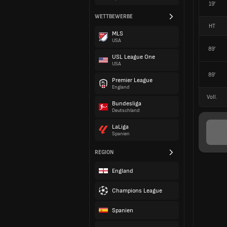
19'
WETTBEWERBE
HT
MLS
USA
89'
USL League One
USA
89'
Premier League
England
Voll.
Bundesliga
Deutschland
LaLiga
Spanien
REGION
England
Champions League
Spanien