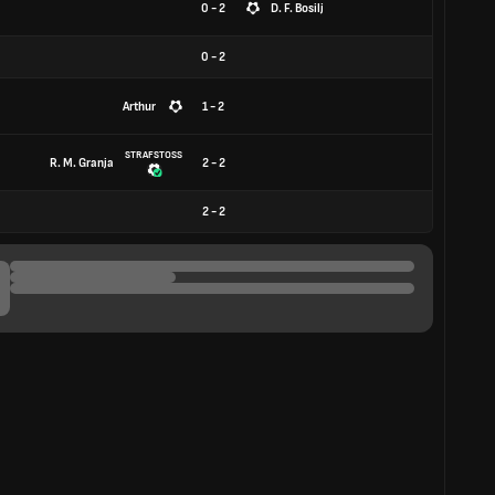
0 - 2
D. F. Bosilj
0
-
2
Arthur
1 - 2
STRAFSTOSS
R. M. Granja
2 - 2
2
-
2