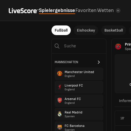
Spielergebnisse
Favoriten
Wetten
Fußball
Eishockey
Basketball
Pri
Spa
MANNSCHAFTEN
Manchester United
England
Liverpool FC
England
Arsenal FC
Inform
England
Real Madrid
Spanien
18'
FC Barcelona
Spanien