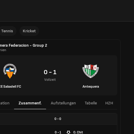
Tennis
Kricket
mera Federacion - Group 2
nien
0 - 1
Vollzeit
CE Sabadell FC
Antequera
ation
Zusammenf.
Aufstellungen
Tabelle
H2H
0
-
0
0 - 1
O. Chit