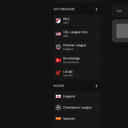
WETTBEWERBE
Voll.
MLS
USA
USL League One
USA
Premier League
England
Bundesliga
Deutschland
LaLiga
Spanien
REGION
England
Champions League
Spanien