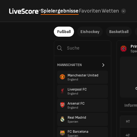
Spielergebnisse
Favoriten
Wetten
Fußball
Eishockey
Basketball
Pri
Spa
MANNSCHAFTEN
Manchester United
England
Liverpool FC
England
Arsenal FC
Inform
England
Real Madrid
HT
Spanien
FC Barcelona
46'
Spanien