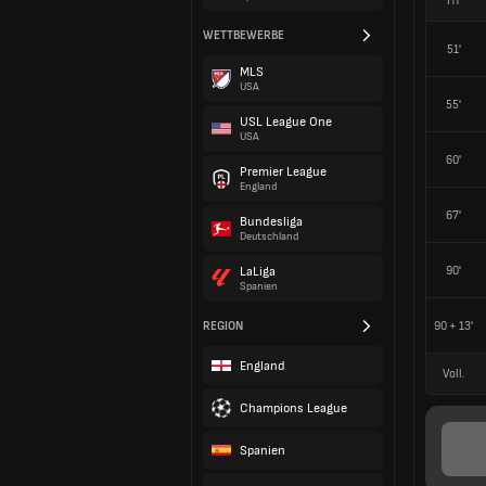
HT
WETTBEWERBE
51'
MLS
USA
55'
USL League One
USA
60'
Premier League
England
67'
Bundesliga
Deutschland
90'
LaLiga
Spanien
REGION
90 + 13'
England
Voll.
Champions League
Spanien