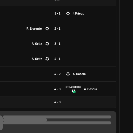
1
-
0
1 - 1
J. Priego
R. Llorente
2 - 1
A. Ortiz
3 - 1
A. Ortiz
4 - 1
4 - 2
A. Coscia
STRAFSTOSS
4 - 3
A. Coscia
4
-
3