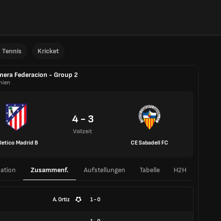
Tennis
Kricket
mera Federacion - Group 2
nien
4 - 3
Vollzeit
letico Madrid B
CE Sabadell FC
ation
Zusammenf.
Aufstellungen
Tabelle
H2H
A. Ortiz
1 - 0