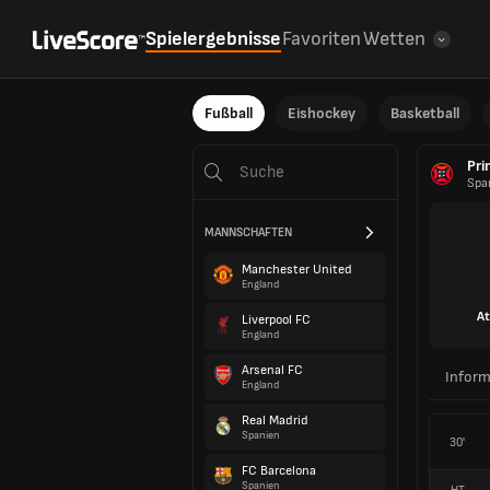
Spielergebnisse
Favoriten
Wetten
Fußball
Eishockey
Basketball
Pri
Spa
MANNSCHAFTEN
Manchester United
England
At
Liverpool FC
England
Arsenal FC
Inform
England
Real Madrid
Spanien
30'
FC Barcelona
Spanien