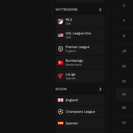
2'
WETTBEWERBE
MLS
7'
USA
USL League One
8'
USA
Premier League
19'
England
Bundesliga
Deutschland
20'
LaLiga
Spanien
32'
REGION
HT
England
66'
Champions League
Spanien
73'