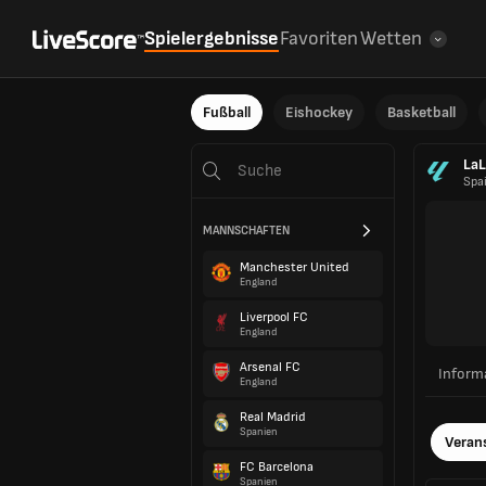
Spielergebnisse
Favoriten
Wetten
Fußball
Eishockey
Basketball
LaL
Spa
MANNSCHAFTEN
Manchester United
England
Liverpool FC
England
Arsenal FC
Inform
England
Real Madrid
Spanien
Veran
FC Barcelona
Spanien