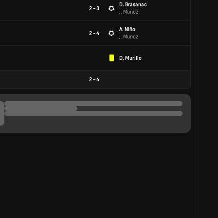
D. Brasanac
2 - 3
J. Munoz
A. Niño
2 - 4
J. Munoz
D. Murillo
2
-
4