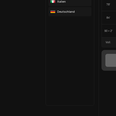
Italien
78'
Deutschland
84'
90 + 2'
Voll.