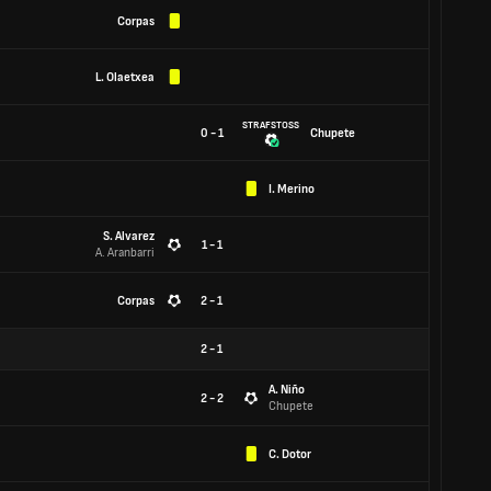
Corpas
L. Olaetxea
STRAFSTOSS
0 - 1
Chupete
I. Merino
S. Alvarez
1 - 1
A. Aranbarri
Corpas
2 - 1
2
-
1
A. Niño
2 - 2
Chupete
C. Dotor