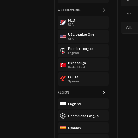
HT
WETTBEWERBE
49'
MLS
USA
Voll.
USL League One
USA
Premier League
England
Bundesliga
Deutschland
LaLiga
Spanien
REGION
England
Champions League
Spanien