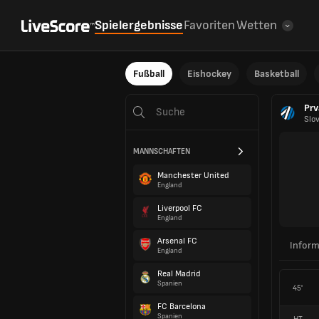
Spielergebnisse
Favoriten
Wetten
Fußball
Eishockey
Basketball
Prv
Slo
MANNSCHAFTEN
Manchester United
England
Liverpool FC
England
Arsenal FC
Inform
England
Real Madrid
Spanien
45'
FC Barcelona
Spanien