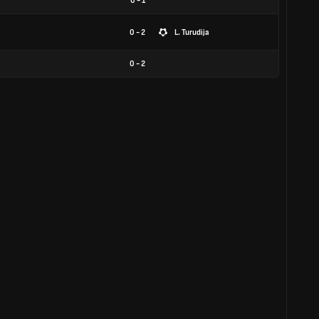
0
-
1
0 - 2
L. Turudija
0
-
2