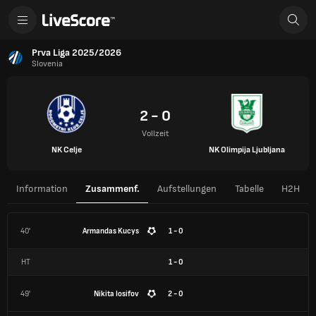
Prva Liga 2025/2026
Slovenia
2 - 0
Vollzeit
NK Celje
NK Olimpija Ljubljana
Information
Zusammenf.
Aufstellungen
Tabelle
H2H
40'
Armandas Kucys
1 - 0
HT
1
-
0
49'
Nikita Iosifov
2 - 0