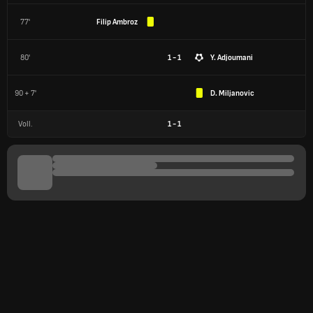
77'
Filip Ambroz
80'
1 - 1
Y. Adjoumani
90 + 7'
D. Miljanovic
Voll.
1
-
1