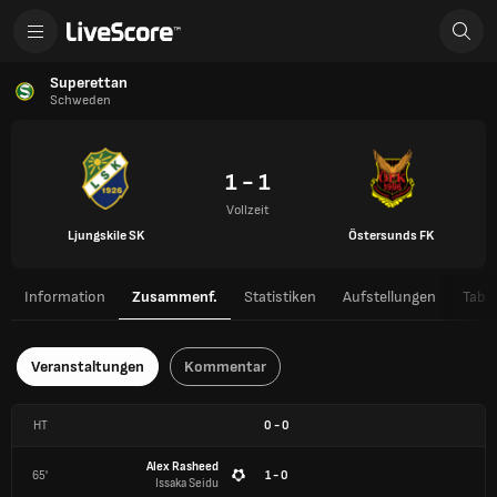
Superettan
Schweden
1 - 1
Vollzeit
Ljungskile SK
Östersunds FK
Information
Zusammenf.
Statistiken
Aufstellungen
Tabel
Veranstaltungen
Kommentar
HT
0
-
0
Alex Rasheed
65'
1 - 0
Issaka Seidu