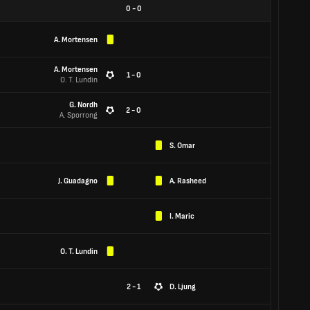
0
-
0
A. Mortensen
A. Mortensen
1 - 0
O. T. Lundin
G. Nordh
2 - 0
A. Sporrong
S. Omar
J. Guadagno
A. Rasheed
I. Maric
O. T. Lundin
2 - 1
D. Ljung