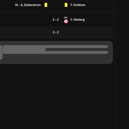
M. . A. Zetterstrom
F. Ornblom
OG
2 - 2
F. Hörberg
2
-
2