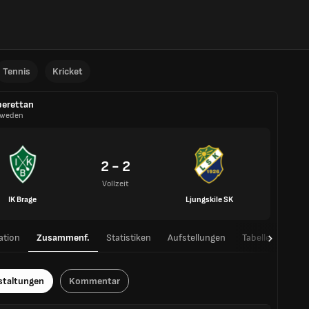
Tennis
Kricket
erettan
weden
2 - 2
Vollzeit
IK Brage
Ljungskile SK
ation
Zusammenf.
Statistiken
Aufstellungen
Tabelle
H2H
staltungen
Kommentar