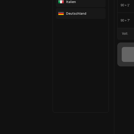
Italien
90 + 1'
Deutschland
90 + 7'
Voll.