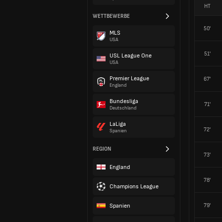
HT
WETTBEWERBE
50'
MLS
USA
51'
USL League One
USA
Premier League
67'
England
Bundesliga
71'
Deutschland
LaLiga
72'
Spanien
REGION
73'
England
78'
Champions League
Spanien
79'