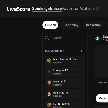
Spielergebnisse
Favoriten
Wetten
Fußball
Eishockey
Basketball
Sup
Sch
MANNSCHAFTEN
Manchester United
England
Liverpool FC
England
Arsenal FC
Inform
England
Real Madrid
Spanien
Veran
FC Barcelona
Spanien