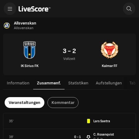
Allsvenskan
Allsvenskan
3 - 2
Vollzeit
IK Sirius FK
Kalmar FF
Information
Zusammenf.
Statistiken
Aufstellungen
Tabel
Veranstaltungen
Kommentar
35'
Lars Saetra
C. Rosenqvist
38'
0 - 1