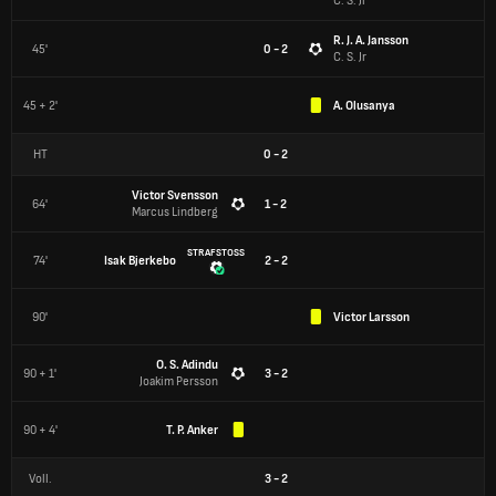
C. S. Jr
R. J. A. Jansson
45'
0 - 2
C. S. Jr
45 + 2'
A. Olusanya
HT
0
-
2
Victor Svensson
64'
1 - 2
Marcus Lindberg
STRAFSTOSS
74'
Isak Bjerkebo
2 - 2
90'
Victor Larsson
O. S. Adindu
90 + 1'
3 - 2
Joakim Persson
90 + 4'
T. P. Anker
Voll.
3
-
2