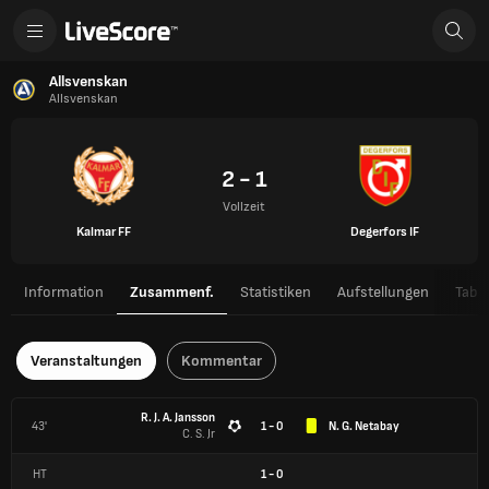
Allsvenskan
Allsvenskan
2 - 1
Vollzeit
Kalmar FF
Degerfors IF
Information
Zusammenf.
Statistiken
Aufstellungen
Tabel
Veranstaltungen
Kommentar
R. J. A. Jansson
43'
1 - 0
N. G. Netabay
C. S. Jr
HT
1
-
0