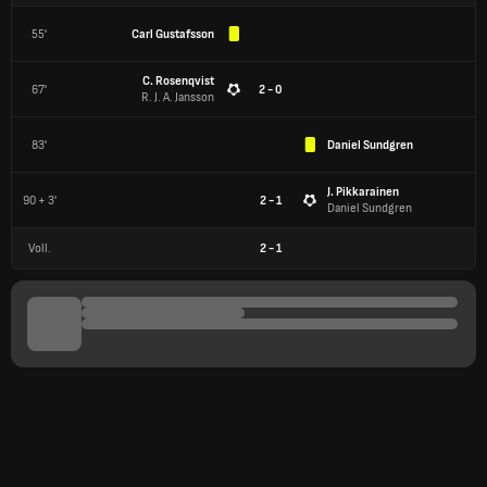
55'
Carl Gustafsson
C. Rosenqvist
67'
2 - 0
R. J. A. Jansson
83'
Daniel Sundgren
J. Pikkarainen
90 + 3'
2 - 1
Daniel Sundgren
Voll.
2
-
1