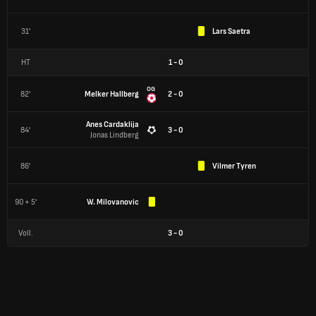
31'
Lars Saetra
HT
1
-
0
OG
82'
Melker Hallberg
2 - 0
Anes Cardaklija
84'
3 - 0
Jonas Lindberg
86'
Vilmer Tyren
90 + 5'
W. Milovanovic
Voll.
3
-
0