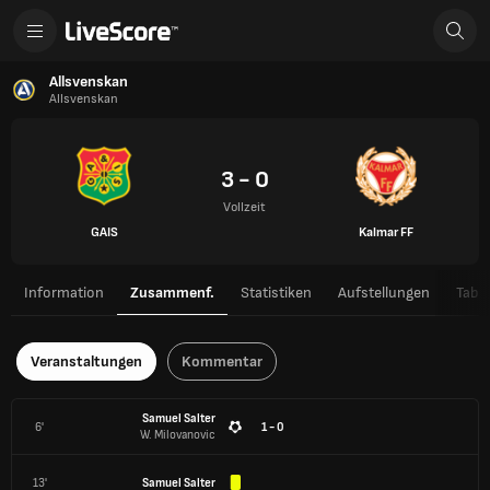
Allsvenskan
Allsvenskan
3 - 0
Vollzeit
GAIS
Kalmar FF
Information
Zusammenf.
Statistiken
Aufstellungen
Tabel
Veranstaltungen
Kommentar
Samuel Salter
6'
1 - 0
W. Milovanovic
13'
Samuel Salter