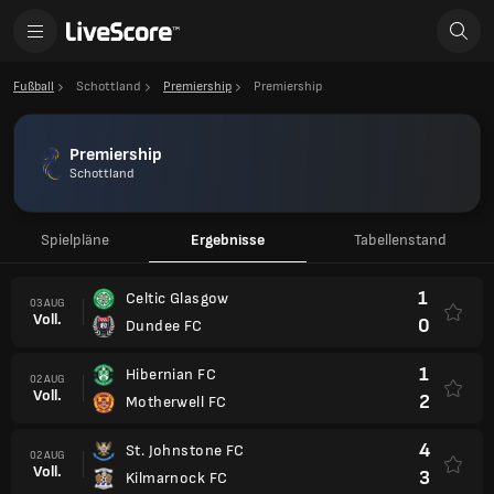
Fußball
Schottland
Premiership
Premiership
Premiership
Schottland
Spielpläne
Ergebnisse
Tabellenstand
1
Celtic Glasgow
03 AUG
Voll.
0
Dundee FC
1
Hibernian FC
02 AUG
Voll.
2
Motherwell FC
4
St. Johnstone FC
02 AUG
Voll.
3
Kilmarnock FC