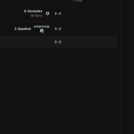
J. Prior
K. Keresztes
2 - 2
W. Ferry
STRAFSTOSS
Z. Sapsford
3 - 2
3
-
2