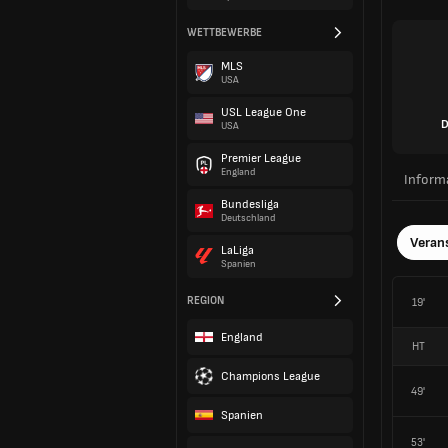
WETTBEWERBE
MLS
USA
USL League One
D
USA
Premier League
England
Inform
Bundesliga
Deutschland
Veran
LaLiga
Spanien
REGION
19'
England
HT
Champions League
49'
Spanien
53'