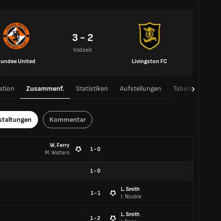
3 - 2
Vollzeit
undee United
Livingston FC
ation
Zusammenf.
Statistiken
Aufstellungen
Tabelle
H2H
staltungen
Kommentar
W. Ferry
1 - 0
M. Watters
1
-
0
L. Smith
1 - 1
J. Nouble
L. Smith
1 - 2