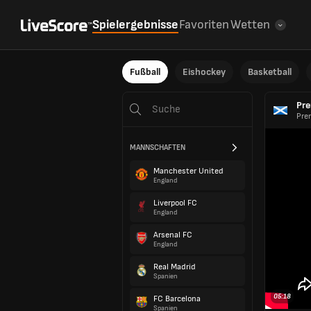
Spielergebnisse
Favoriten
Wetten
Fußball
Eishockey
Basketball
Pre
Pre
MANNSCHAFTEN
Manchester United
England
Liverpool FC
England
Arsenal FC
England
Real Madrid
Spanien
05:18
FC Barcelona
Spanien