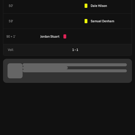
50'
Dale Hilson
59'
Samuel Denham
90 + 1'
Jordan Stuart
Voll.
1
-
1