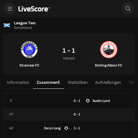
League Two
Schottland
1 - 1
Vollzeit
Stranraer FC
Stirling Albion FC
Information
Zusammenf.
Statistiken
Aufstellungen
Tabel
5'
0 - 1
Austin Laird
HT
0
-
1
46'
Deryn Lang
1 - 1