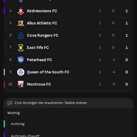
Airdrieonians FC
1
4
1
0
Alloa Athletic FC
1
5
1
0
Cove Rangers FC
1
6
1
0
East Fife FC
1
7
1
0
Peterhead FC
0
8
1
-1
Queen of the South FC
0
9
1
-4
Montrose FC
0
10
1
-5
Zum Anzeigen der erweiterten Tabelle drehen
Wichtig
Aufstieg
Aufstiegs-Playoff