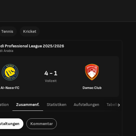
Tennis
Kricket
di Professional League 2025/2026
di Arabia
4 - 1
Vollzeit
Al-Nassr FC
Damac Club
ation
Zusammenf.
Statistiken
Aufstellungen
Tabelle
H2H
staltungen
Kommentar