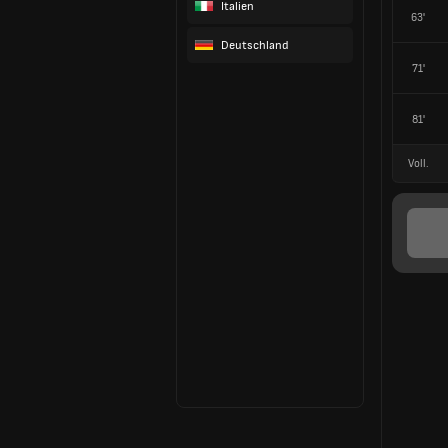
Italien
63'
Deutschland
71'
81'
Voll.