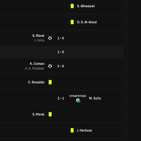
S. Alhwsawi
D. S. Al-Anazi
S. Mané
1 - 0
J. Félix
1
-
0
K. Coman
2 - 0
A. A. Khaibari
C. Ronaldo
STRAFSTOSS
2 - 1
M. Sylla
S. Mané
J. Harkass