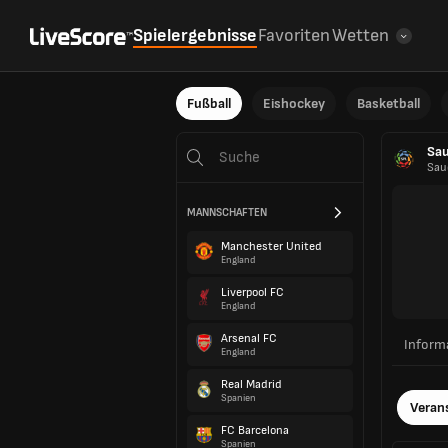
Spielergebnisse
Favoriten
Wetten
Fußball
Eishockey
Basketball
Sau
Sau
MANNSCHAFTEN
Manchester United
England
Liverpool FC
England
Arsenal FC
Inform
England
Real Madrid
Spanien
Veran
FC Barcelona
Spanien