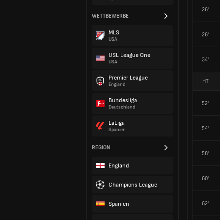
26'
WETTBEWERBE
MLS
26'
USA
USL League One
34'
USA
Premier League
HT
England
Bundesliga
52'
Deutschland
LaLiga
54'
Spanien
REGION
58'
England
60'
Champions League
Spanien
62'