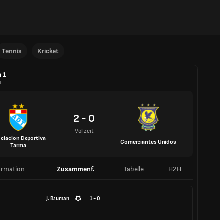
Tennis
Kricket
a 1
u
2 - 0
Vollzeit
ciacion Deportiva
Comerciantes Unidos
Tarma
ormation
Zusammenf.
Tabelle
H2H
J. Bauman
1 - 0