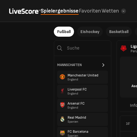
Spielergebnisse
Favoriten
Wetten
Fußball
Eishockey
Basketball
Lig
Per
MANNSCHAFTEN
Manchester United
England
Aso
Liverpool FC
England
Arsenal FC
Inf
England
Real Madrid
Spanien
16'
FC Barcelona
Spanien