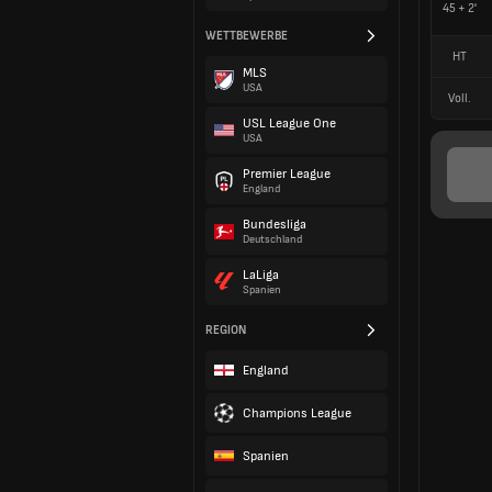
45 + 2'
WETTBEWERBE
HT
MLS
USA
Voll.
USL League One
USA
Premier League
England
Bundesliga
Deutschland
LaLiga
Spanien
REGION
England
Champions League
Spanien